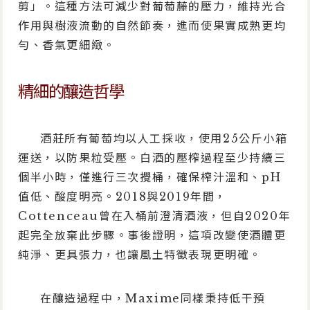
剪」。這種方法可減少對葡萄藤的壓力，維持光合
作用與樹液流動的自然節奏，進而使果實成熟更均
勻、香氣更細緻。
精細的釀造哲學
酒莊所有葡萄均以人工採收，使用25公斤小箱
運送，以防果粒受壓。白酒的壓榨過程至少持續三
個半小時，僅進行三次攪桶，確保榨汁溫和、pH
值低、酸度明亮。2018與2019年間，
Cottenceau曾在入桶前澄清酒液，但自2020年
起完全放棄此步驟。事後證明，這項改變使酒體更
純淨、更具張力，也讓風土特徵表現更明確。
在釀造過程中，Maxime同樣秉持低干預