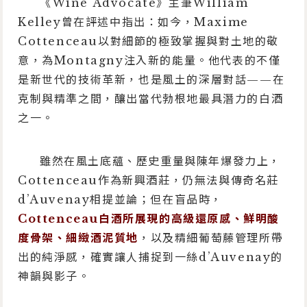
《Wine Advocate》主筆William
Kelley曾在評述中指出：如今，Maxime
Cottenceau以對細節的極致掌握與對土地的敬
意，為Montagny注入新的能量。他代表的不僅
是新世代的技術革新，也是風土的深層對話——在
克制與精準之間，釀出當代勃根地最具潛力的白酒
之一。
雖然在風土底蘊、歷史重量與陳年爆發力上，
Cottenceau作為新興酒莊，仍無法與傳奇名莊
d’Auvenay相提並論；但在盲品時，
Cottenceau白酒所展現的高級還原感、鮮明酸
度骨架、細緻酒泥質地
，以及精細葡萄藤管理所帶
出的純淨感，確實讓人捕捉到一絲d’Auvenay的
神韻與影子。