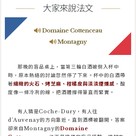
大家來說法文
Domaine Cottenceau
Montagny
那晚的盲品桌上，當第三輪白酒被倒入杯中
時，原本熱絡的討論忽然停了下來。杯中的白酒帶
著
細緻的火石、烤芝麻、柑橘皮與淡淡煙燻感
，酸
度像一條冷冽的線，把酒體撐得筆直而緊實。
有人猜是Coche-Dury，有人往
d’Auvenay的方向靠近，直到酒標被翻開，答案
卻來自Montagny的
Domaine