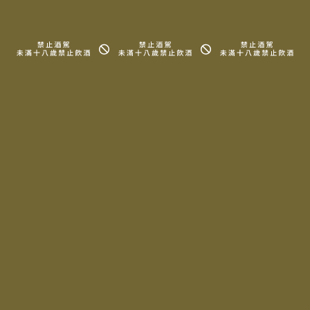
信息園地
代理品牌
會員專區
所有酒款
關於我們
詢問清單
周邊商品
知識、地圖
常見問題
法律信息條款及規則
Copyright © 2025 LA MAISON DU TERROIR All rights reserved.