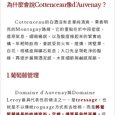
為什麼會說Cottenceau像d’Auvenay？
Cottenceau的白酒沒有走單純清爽、果香明
亮的Montagny路線。它的重點在於中段密度、
還原氣息、細緻桶感，以及酸度撐起來的緊實結
構。年輕時飲用，會感受到火柴、煙燻、烤堅果、
白花、柑橘皮與礦石氣息；入口先呈現乾淨的酸
線，再逐步展開酒泥感、木質細節與鹹感尾韻。
1.葡萄藤管理
Domaine d’Auvenay與Domaine
Leroy最具代表性的做法之一，是
tressage
，也
就是不以傳統rognage方式剪去枝梢，而是
將葡
萄藤過長的枝條彎折、交織，讓葉幕自然延展。
這