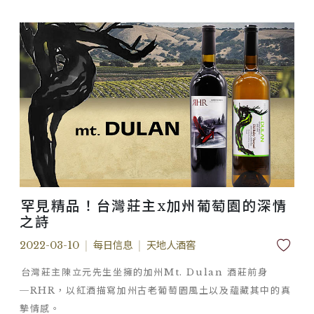
罕見精品！台灣莊主x加州葡萄園的深情
之詩
2022-03-10
|
每日信息
|
天地人酒窖
台灣莊主陳立元先生坐擁的加州Mt. Dulan 酒莊前身
─RHR，以紅酒描寫加州古老葡萄園風土以及蘊藏其中的真
摯情感。