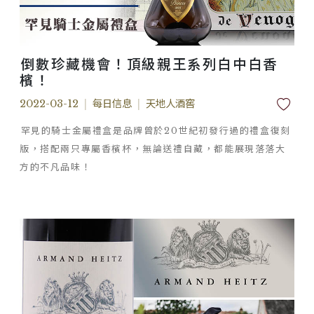
倒數珍藏機會！頂級親王系列白中白香
檳！
2022-03-12
|
每日信息
|
天地人酒窖
罕見的騎士金屬禮盒是品牌曾於20世紀初發行過的禮盒復刻
版，搭配兩只專屬香檳杯，無論送禮自藏，都能展現落落大
方的不凡品味！