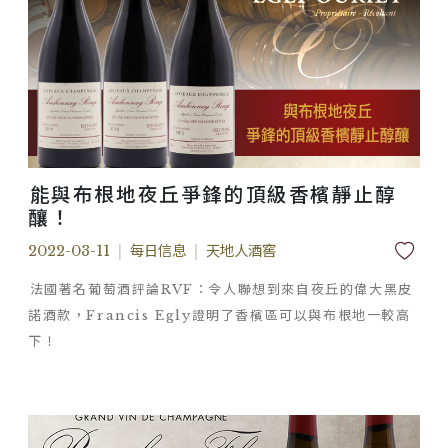
能與布根地夜丘爭鋒的頂級香檳靜止醇
釀！
2022-03-11
|
每日信息
|
天地人酒窖
法國著名葡萄酒評論RVF：令人聯想到來自夜丘的偉大黑皮
諾酒款，Francis Egly證明了香檳區可以與布根地一較高
下！