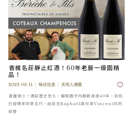
香檳名莊靜止紅酒！60年老藤一級園精
品！
2022-03-11
|
每日信息
|
天地人酒窖
產量稀少！酒莊歷史悠久，葡萄園平均藤齡高達40年，目前
已經傳承到第五代，由莊主Raphaël與兄弟Vincent共同
經營