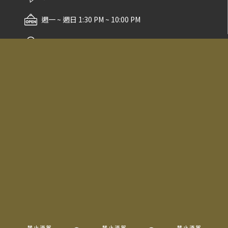
週一 ~ 週日 1:30 PM ~ 10:00 PM
台中市南屯區文心南五路一段496號
No.496 498, Sec. 1, Wenxin S. 5th Rd.,
Nantun Dist., Taichung City 40876,
Taiwan(R.O.C)
信息園地
代理品牌
會員專區
所有酒款
關於我們
詢問清單