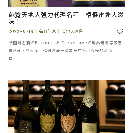
飽覽天地人強力代理名莊─梧傑雷迷人滋
味！
2022-03-13
|
每日信息
|
天地人酒窖
法國知名酒評Bettane & Desseauve評鑑為最高等級五
星酒莊，並表示「這個酒莊生產當今布根地最好的葡萄
酒！」