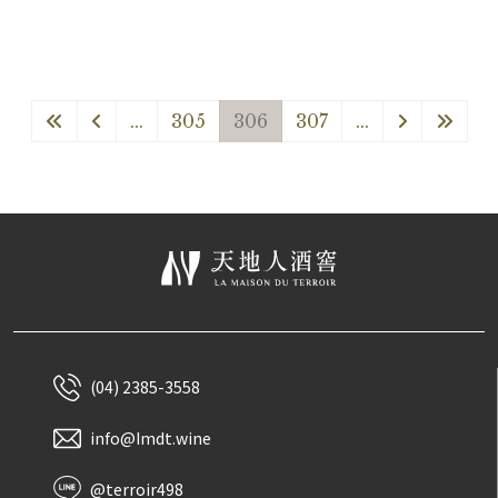
...
305
306
307
...
(04) 2385-3558
info@Imdt.wine
@terroir498