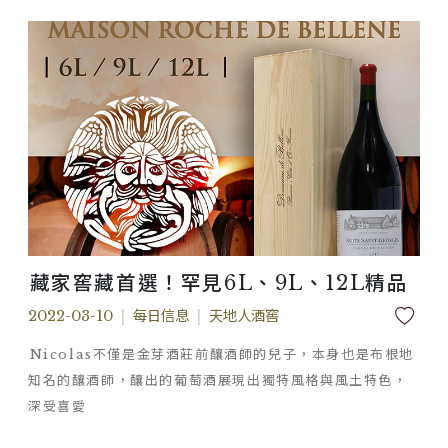
藏家窖藏首選！罕見6L、9L、12L精品
2022-03-10
|
每日信息
|
天地人酒窖
Nicolas不僅是金芽酒莊前釀酒師的兒子，本身也是布根地
知名的釀酒師，釀出的葡萄酒展現出獨特風格與風土特色，
深受喜愛