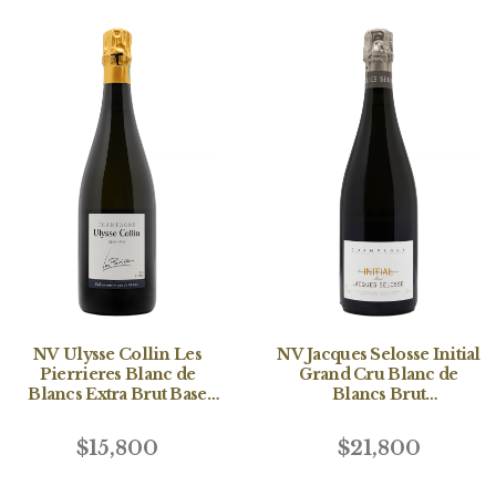
NV Ulysse Collin Les
NV Jacques Selosse Initial
Pierrieres Blanc de
Grand Cru Blanc de
Blancs Extra Brut Base
Blancs Brut
2019-
(Deg:2021/05/12)
48(Deg:2024/02/05)
$15,800
$21,800