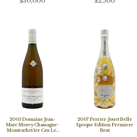
$30,000
$2,500
2005 Domaine Jean-
2007 Perrier-Jouet Belle
Marc Morey Chassagne-
Epoque Edition Premiere
Montrachet 1er Cru Les
Brut
Cailleret