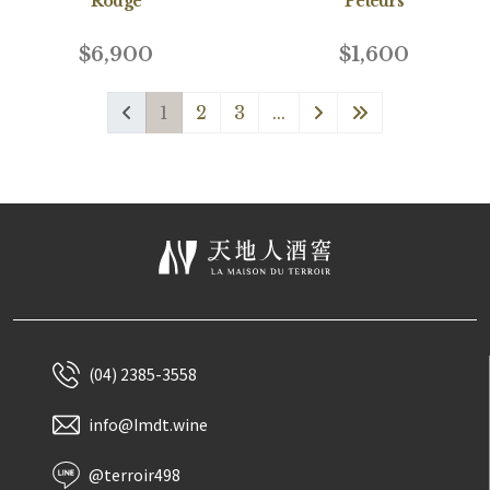
Rouge
Peteurs
$6,900
$1,600
1
2
3
...
(04) 2385-3558
info@Imdt.wine
@terroir498