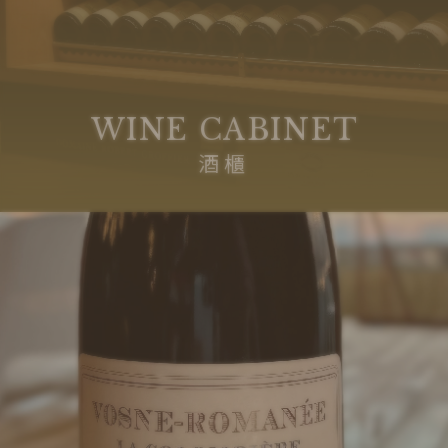
WINE CABINET
酒櫃