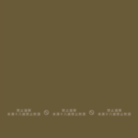
週一 ~ 週日 1:30 PM ~ 10:00 PM
台中市南屯區文心南五路一段496號
No.496 498, Sec. 1, Wenxin S. 5th Rd.,
Nantun Dist., Taichung City 40876,
Taiwan(R.O.C)
信息園地
代理品牌
會員專區
所有酒款
關於我們
詢問清單
周邊商品
知識、地圖