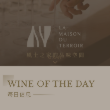
SCROLL
WINE OF THE DAY
每日信息