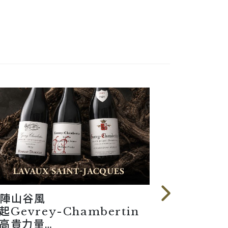
陣山谷風
葡萄最怕
起Gevrey-Chambertin
這裡卻因泉
高貴力量
哲維瑞26