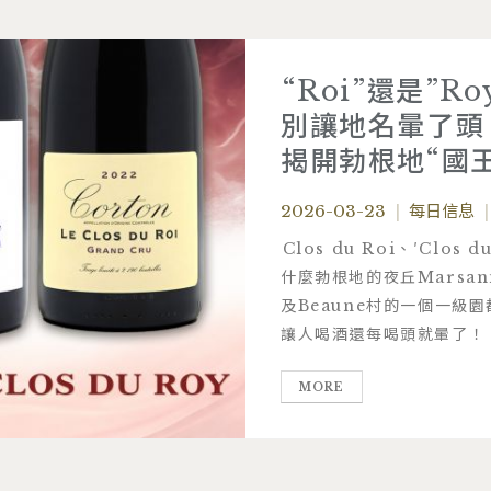
“Roi”還是”Ro
別讓地名暈了頭
揭開勃根地“國
2026-03-23
|
每日信息
|
Clos du Roi、′Clo
什麼勃根地的夜丘Marsan
及Beaune村的一個一級
讓人喝酒還每喝頭就暈了！
MORE