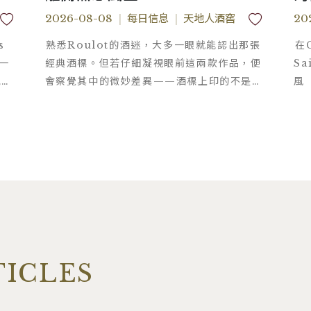
才看得見真功夫
L
2026-08-08
|
每日信息
|
天地人酒窖
20
Jean-Marc Roulot
C
s
熟悉Roulot的酒迷，大多一眼就能認出那張
在G
單一
經典酒標。但若仔細凝視眼前這兩款作品，便
Sa
包圍
會察覺其中的微妙差異——酒標上印的不是
風 
割，
「Domaine Roulot」，而是「Jean-
卻
近
Marc Roulot」。這絕非字面上的微小區
接
隔，這不只是改個名字，而是 「酒莊自有地
，土
塊」與「外購葡萄釀造」 的本質差異。
TICLES