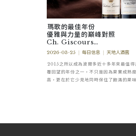
瑪歌的最佳年份
優雅與力量的巔峰對照
Ch. Giscours
Ch. Rauzan-Ségla
2026-03-25
|
每日信息
|
天地人酒窖
2015之所以成為波爾多近十多年來最值得
覆回望的年份之一，不只是因為果實成熟
高，更在於它少見地同時保住了飽滿的果
完整的單寧與鮮明的酸度。