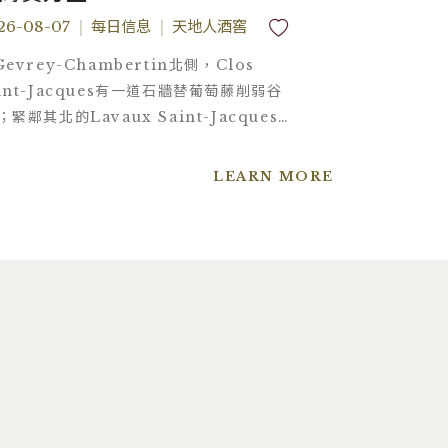
avaux Saint-Jacques 1er
Gevery-C
26-08-07
|
每日信息
|
天地人酒窖
2026-08-07
|
ru
Cru Les 
evrey-Chambertin北側，Clos
在法文裡，Fon
int-Jacques有一道石牆替葡萄藤削弱谷
自古以來，這裡
；緊鄰其北的Lavaux Saint-Jacques，
的古泉早已消失
更深入Combe de Lavaux谷地，直接迎
出好葡萄，但這
從侏羅紀石灰岩峭壁間灌下的冷空氣 。
純淨的一級園紅
LEARN MORE