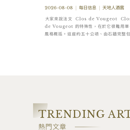
2026-08-08
|
每日信息
|
天地人酒窖
大家來說法文 Clos de Vougeot Clo
de Vougeot 的特殊性，在於它很難用
風格概括。這座約五十公頃、由石牆完整
的 Grand Cru，在法國大革命後逐步分
如今由八十餘位地主共同持有；園內從靠
Château、Musigny 與 Grands
Échezeaux 的上坡，到接近公路的下坡
TRENDING AR
熱門文章