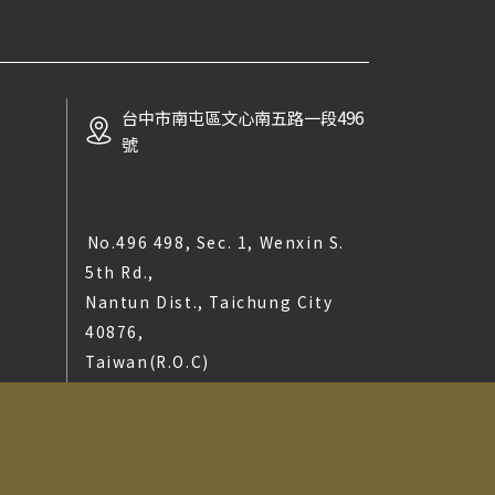
台中市南屯區文心南五路一段496
號
No.496 498, Sec. 1, Wenxin S.
5th Rd.,
Nantun Dist., Taichung City
40876,
Taiwan(R.O.C)
t © 2025 LA MAISON DU TERROIR All rights reserved.