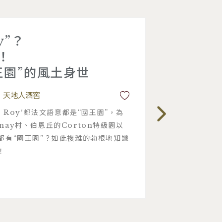
y”？
！
王園”的風土身世
天地人酒窖
s du Roy′都法文語意都是“國王園”，為
nay村、伯恩丘的Corton特級園以
園都有“國王園”？如此複雜的勃根地知識
！