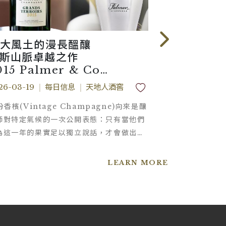
大風土的漫長醞釀
酒刀界的
斯山脈卓越之作
Code 38 
015 Palmer & Co
預購時間
rands Terroirs
2026/03/
26-03-19
|
每日信息
|
天地人酒窖
2026-03-18
|
份香檳(Vintage Champagne)向來是釀
在葡萄酒的世界
師對特定氣候的一次公開表態：只有當他們
是最耀眼的一次
為這一年的果實足以獨立說話，才會做出年
次、上千次的日
裝瓶的決定。2015年，Palmer & Co決
塞、收刀。每一
讓這個年份為自己說話。
做的正是這件事
LEARN MORE
每一次開瓶，都
篇目錄：澳洲職
Collecti
CNC精密收納筒
Somm Kit