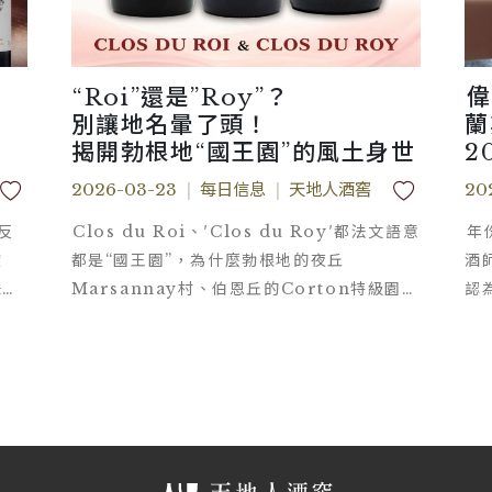
“Roi”還是”Roy”？
偉
別讓地名暈了頭！
蘭
揭開勃根地“國王園”的風土身世
2
G
2026-03-23
|
每日信息
|
天地人酒窖
20
反
Clos du Roi、′Clos du Roy′都法文語意
年
度
都是“國王園”，為什麼勃根地的夜丘
酒
味、
Marsannay村、伯恩丘的Corton特級園以
認
及Beaune村的一個一級園都有“國王園”？如
份
此複雜的勃根地知識讓人喝酒還每喝頭就暈
定
了！！