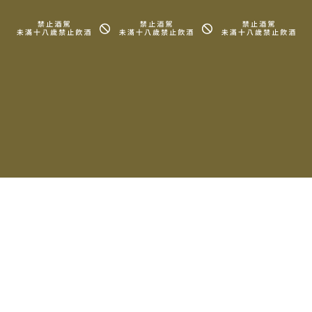
2023 Domaine Laurent
2023 Domaine Laurent
P&F Bourgogne Cuvee
P&F Chambolle-
MCMXXVI Rouge
Musigny La Combe
d′Orveau
$1,680
$4,500