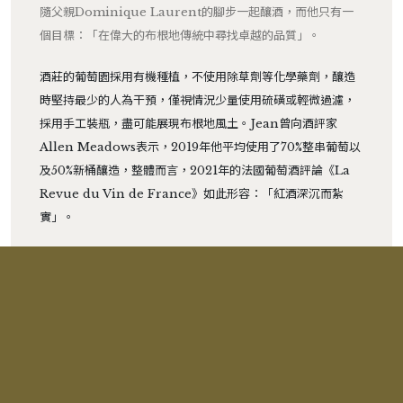
隨父親Dominique Laurent的腳步一起釀酒，而他只有一
個目標：「在偉大的布根地傳統中尋找卓越的品質」。
酒莊的葡萄園採用有機種植，不使用除草劑等化學藥劑，釀造
時堅持最少的人為干預，僅視情況少量使用硫磺或輕微過濾，
採用手工裝瓶，盡可能展現布根地風土。Jean曾向酒評家
Allen Meadows表示，2019年他平均使用了70%整串葡萄以
及50%新桶釀造，整體而言，2021年的法國葡萄酒評論《La
Revue du Vin de France》如此形容：「紅酒深沉而紮
實」。
RELATED PRODUCTS
相關產品