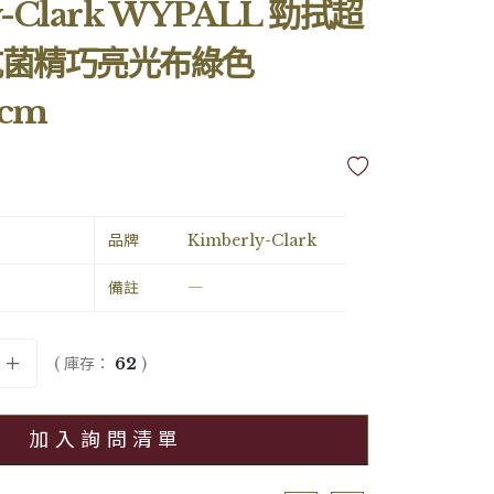
y-Clark WYPALL 勁拭超
抗菌精巧亮光布綠色
0cm
品牌
Kimberly-Clark
備註
―
( 庫存：
62
)
加入詢問清單