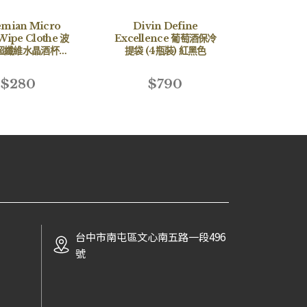
mian Micro
Divin Define
Wipe Clothe 波
Excellence 葡萄酒保冷
超纖維水晶酒杯擦
提袋 (4瓶裝) 紅黑色
50cmx50cm
$280
$790
台中市南屯區文心南五路一段496
號