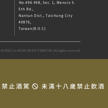
No.496 498, Sec. 1, Wenxin S.
5th Rd.,
Nantun Dist., Taichung City
40876,
Taiwan(R.O.C)
t © 2025 LA MAISON DU TERROIR All rights reserved.