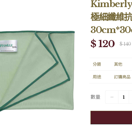
Kimberl
極細纖維
30cm*3
$ 120
$ 140
分類
其他
用途
訂購商品
數量