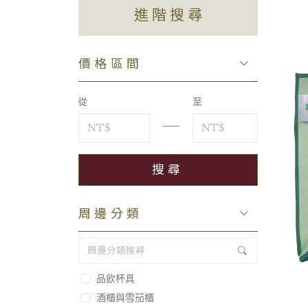
進階搜尋
價格區間
從
至
周邊分類
品飲杯具
酒櫃與雪茄櫃