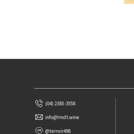
(04) 2385-3558
info@Imdt.wine
@terroir498