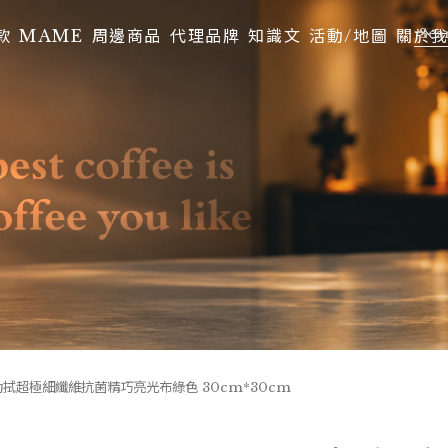
款
MAME
周邊商品
代理品牌
知識文
活動/地圖
關於
LL 勁拭超極細纖維抗菌精巧亮光布綠色 30cm*30cm