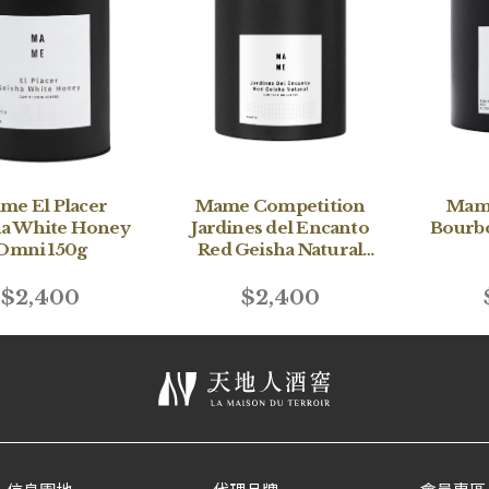
me El Placer
Mame Competition
Mame
ha White Honey
Jardines del Encanto
Bourbo
Omni 150g
Red Geisha Natural
Omni 150g
$2,400
$2,400