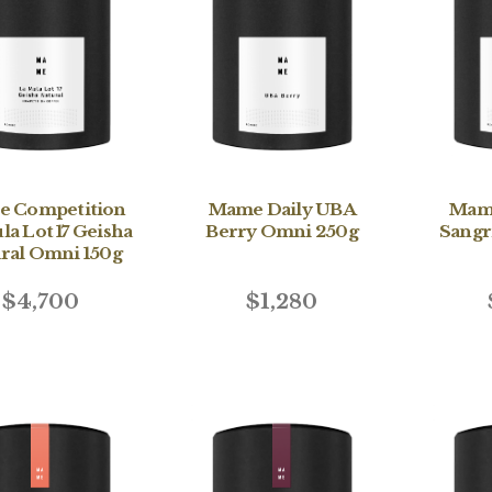
 Competition
Mame Daily UBA
Mame
la Lot 17 Geisha
Berry Omni 250g
Sangr
ral Omni 150g
$4,700
$1,280