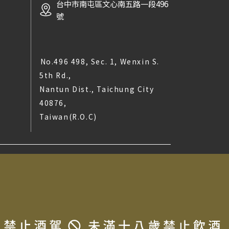
台中市南屯區文心南五路一段496
號
No.496 498, Sec. 1, Wenxin S.
5th Rd.,
Nantun Dist., Taichung City
40876,
Taiwan(R.O.C)
t © 2025 LA MAISON DU TERROIR All rights reserved.