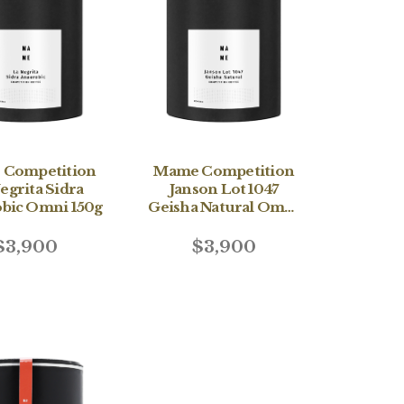
Competition
Mame Competition
egrita Sidra
Janson Lot 1047
bic Omni 150g
Geisha Natural Omni
150g
$3,900
$3,900