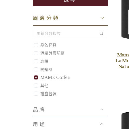
周邊分類
品飲杯具
酒櫃與雪茄櫃
Mame
La Mu
冰桶
Natu
開瓶器
MAME Coffee
其他
禮盒包裝
品牌
用途