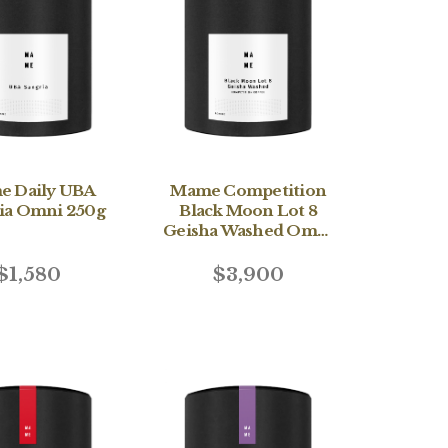
 Daily UBA
Mame Competition
ia Omni 250g
Black Moon Lot 8
Geisha Washed Omni
150g
$1,580
$3,900