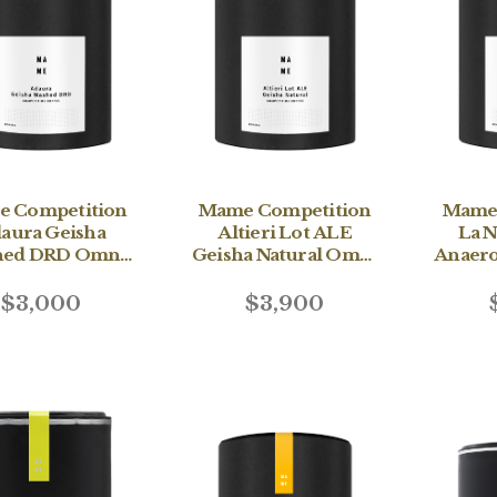
 Competition
Mame Competition
Mame 
aura Geisha
Altieri Lot ALE
La N
hed DRD Omni
Geisha Natural Omni
Anaero
150g
150g
$3,000
$3,900