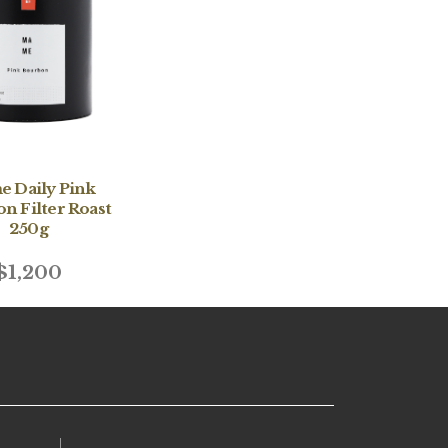
 Daily Pink
n Filter Roast
250g
$1,200