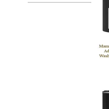
Mame
Ad
Was