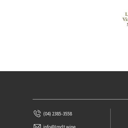
L
Vi
(04) 2385-3558
info@Imdt.wine