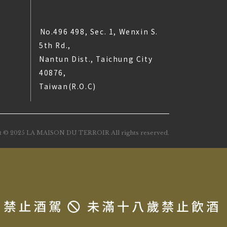
No.496 498, Sec. 1, Wenxin S.
5th Rd.,
Nantun Dist., Taichung City
40876,
Taiwan(R.O.C)
t © 2025 LA MAISON DU TERROIR All rights reserved.