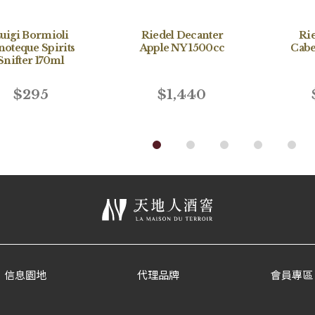
Riedel Decanter
Rie
uigi Bormioli
Apple NY 1500cc
Cabe
noteque Spirits
Snifter 170ml
$1,440
$295
信息園地
代理品牌
會員專區