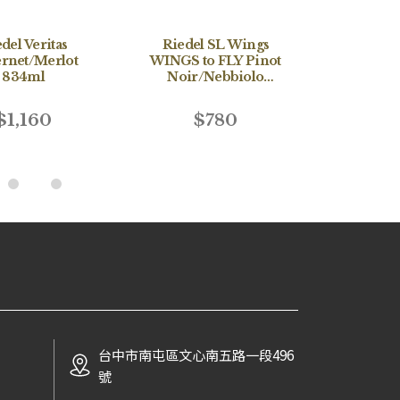
del Veritas
Riedel SL Wings
Riedel
rnet/Merlot
WINGS to FLY Pinot
WINGS
834ml
Noir/Nebbiolo
Cabern
620cc
6
$1,160
$780
$
台中市南屯區文心南五路一段496
號