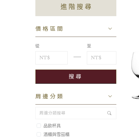
進階搜尋
價格區間
從
至
周邊分類
品飲杯具
酒櫃與雪茄櫃