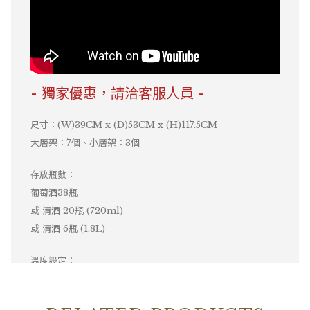
- 獨家優惠，請洽客服人員 -
尺寸：(W)39CM x (D)53CM x (H)117.5CM
大層架：7個、小層架：3個
存放瓶數：
葡萄酒38瓶
或 清酒 20瓶 (720ml)
或 清酒 6瓶 (1.8L)
溫度設定：
上層 0-22℃、下層 0-22℃