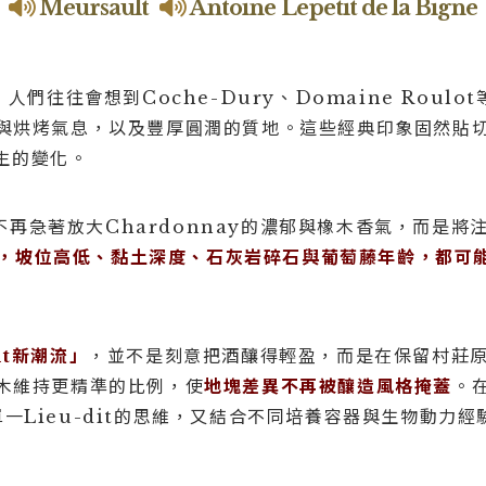
Meursault
Antoine Lepetit de la Bigne
t，人們往往會想到Coche-Dury、Domaine Roul
與烘烤氣息，以及豐厚圓潤的質地。這些經典印象固然貼
發生的變化。
再急著放大Chardonnay的濃郁與橡木香氣，而是將
ult，坡位高低、黏土深度、石灰岩碎石與葡萄藤年齡，都可
lt新潮流」
，並不是刻意把酒釀得輕盈，而是在保留村莊
木維持更精準的比例，使
地塊差異不再被釀造風格掩蓋
。在
中，單一Lieu-dit的思維，又結合不同培養容器與生物動力經驗