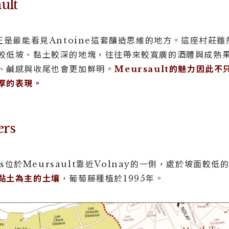
ult
t，正是最能看見Antoine這套釀造思維的地方。這座村莊
較低坡、黏土較深的地塊，往往帶來較寬廣的酒體與成熟
、鹹感與收尾也會更加鮮明。
Meursault的魅力因此
厚的表現。
ers
iers位於Meursault靠近Volnay的一側，處於坡面較低
黏土為主的土壤
，葡萄藤種植於1995年。