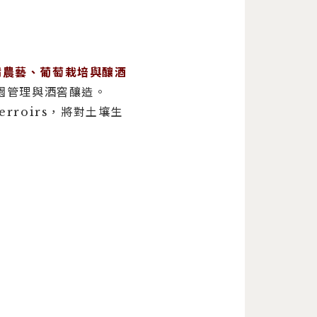
備農藝、葡萄栽培與釀酒
園管理與酒窖釀造。
 Terroirs，將對土壤生