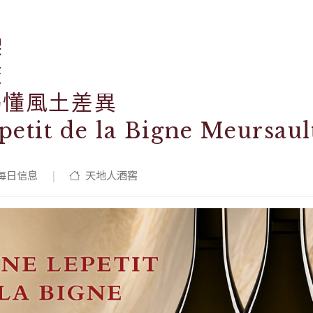
架
流
喝懂風土差異
petit de la Bigne Meursaul
每日信息
|
天地人酒窖