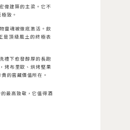
座宏偉建築的主梁。它不
至極致。
物靈魂被徹底激活。飲
正是頂級風土的終極表
月洗禮下愈發醇厚的長跑
，烤布里歐、烘烤堅果
珍貴的窖藏價值所在。
力的最高致敬，它值得酒