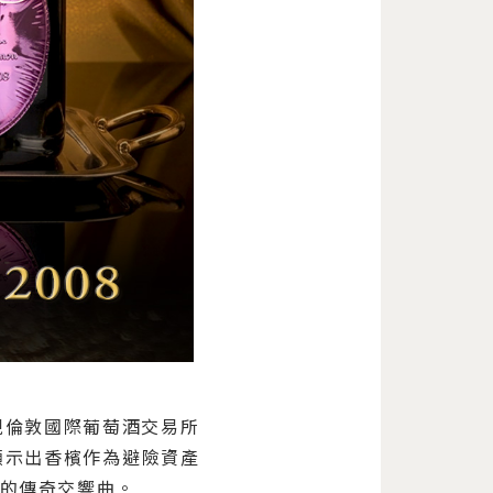
視倫敦國際葡萄酒交易所
顯示出香檳作為避險資產
寫的傳奇交響曲。