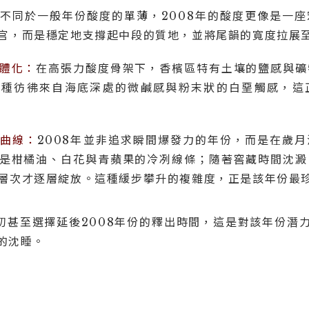
不同於一般年份酸度的單薄，2008年的酸度更像是一
官，而是穩定地支撐起中段的質地，並將尾韻的寬度拉展
體化：
在高張力酸度骨架下，香檳區特有土壤的鹽感與礦
那種彷彿來自海底深處的微鹹感與粉末狀的白堊觸感，這
曲線：
2008年並非追求瞬間爆發力的年份，而是在歲
是柑橘油、白花與青蘋果的冷冽線條；隨著窖藏時間沈澱
層次才逐層綻放。這種緩步攀升的複雜度，正是該年份最
初甚至選擇延後2008年份的釋出時間，這是對該年份潛
的沈睡。