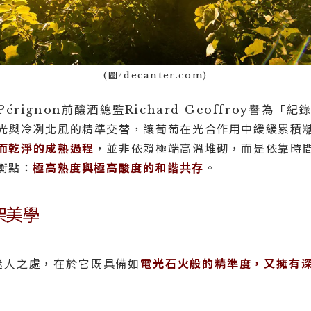
(圖/decanter.com)
érignon前釀酒總監Richard Geoffroy譽為
光與冷冽北風的精準交替，讓葡萄在光合作用中緩緩累積
而乾淨的成熟過程
，並非依賴極端高溫堆砌，而是依靠時
衡點：
極高熟度與極高酸度的和諧共存
。
架美學
最迷人之處，在於它既具備如
電光石火般的精準度，又擁有