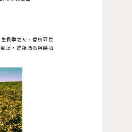
。生長季之初，香檳區並
的氣溫，曾讓酒迷與釀酒