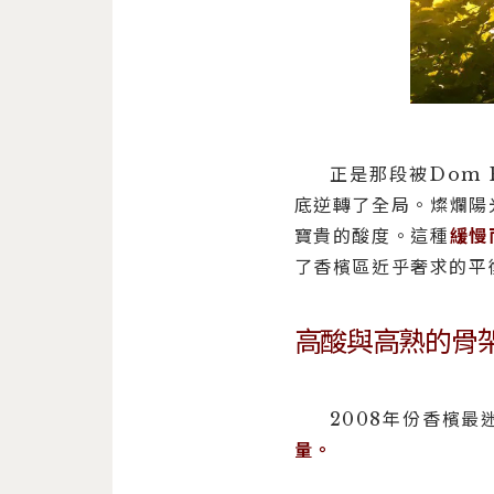
正是那段被Dom P
底逆轉了全局。燦爛陽
寶貴的酸度。這種
緩慢
了香檳區近乎奢求的平
高酸與高熟的骨
2008年份香檳
量。