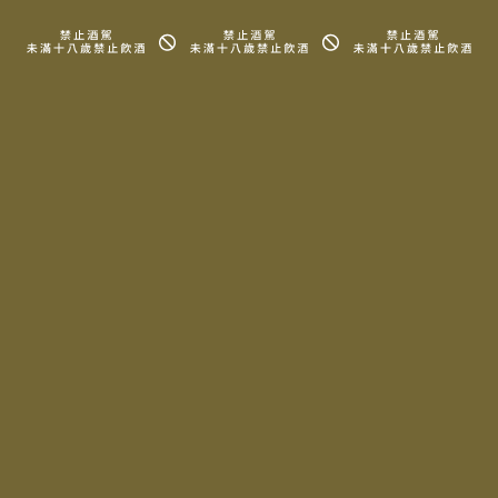
信息園地
代理品牌
會員專區
所有酒款
關於我們
詢問清單
周邊商品
知識、地圖
常見問題
法律信息條款及規則
Copyright © 2025 LA MAISON DU TERROIR All rights reserved.