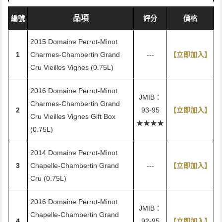
品項
編號
評分
價格
2015 Domaine Perrot-Minot
1
Charmes-Chambertin Grand
---
【立即加入】
Cru Vieilles Vignes (0.75L)
2016 Domaine Perrot-Minot
JMIB：
Charmes-Chambertin Grand
2
93-95
【立即加入】
Cru Vieilles Vignes Gift Box
★★★★
(0.75L)
2014 Domaine Perrot-Minot
3
Chapelle-Chambertin Grand
---
【立即加入】
Cru (0.75L)
2016 Domaine Perrot-Minot
JMIB：
Chapelle-Chambertin Grand
4
92-95
【立即加入】