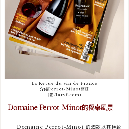
La Revue du vin de France
介紹Perrot-Minot酒莊
(圖/larvf.com)
Domaine Perrot-Minot的餐桌風景
Domaine Perrot-Minot 的酒款以其極致