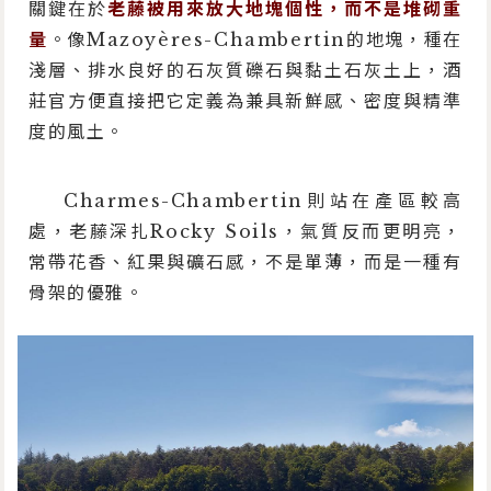
關鍵在於
老藤被用來放大地塊個性，而不是堆砌重
量
。像Mazoyères-Chambertin的地塊，種在
淺層、排水良好的石灰質礫石與黏土石灰土上，酒
莊官方便直接把它定義為兼具新鮮感、密度與精準
度的風土。
Charmes-Chambertin則站在產區較高
處，老藤深扎Rocky Soils，氣質反而更明亮，
常帶花香、紅果與礦石感，不是單薄，而是一種有
骨架的優雅。