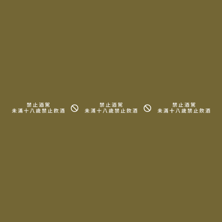
台中市南屯區文心南五路一段496號
No.496 498, Sec. 1, Wenxin S. 5th Rd.,
Nantun Dist., Taichung City 40876,
Taiwan(R.O.C)
信息園地
代理品牌
會員專區
所有酒款
關於我們
詢問清單
周邊商品
知識、地圖