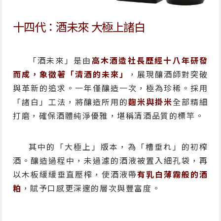
十四代：酒未來 大極上諸白
「酒未來」是由
高木酒造社長歷經十八年研發
而成，象徵著「清酒的未來」
，展現釀酒師對突破
與革新的追求。一年僅釀造一次，極為珍稀。採用
「諸白」工法，將釀造所用的
麴米與掛米
全部精細
打磨，確保酒體純淨優雅，堪稱清酒品質的標竿。
其中的「大極上」版本，為「槽垂れ」的初榨
酒。釀造過程中，未過濾的酒液被置入細孔袋，再
以木板緩緩垂直壓榨，使酒液帶
有乳白薄霧般的酒
粕
，賦予口感更深邃的層次與豐富度。