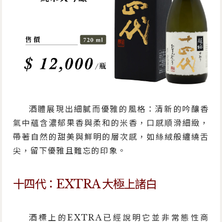
酒體展現出細膩而優雅的風格：清新的吟釀香
氣中蘊含濃郁果香與柔和的米香，口感順滑細緻，
帶著自然的甜美與鮮明的層次感，如絲絨般纏繞舌
尖，留下優雅且難忘的印象。
十四代：EXTRA 大極上諸白
酒標上的EXTRA已經說明它並非常態性商