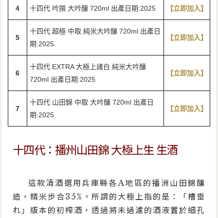
4
十四代 吟撰 大吟釀 720ml 出產日期:2025
【立即加入】
十四代 超極 中取 純米大吟釀 720ml 出產日
5
【立即加入】
期:2025
十四代 EXTRA 大極上諸白 純米大吟釀
6
【立即加入】
720ml 出產日期:2025
十四代 山田錦 中取 大吟釀 720ml 出產日
7
【立即加入】
期:2025
十四代：播州山田錦 大極上生 生酒
這款清酒選用兵庫縣各A地區的播洲山田錦釀
造，精米步合35%。所謂的大極上指的是：「槽垂
れ」版本的初榨酒，透過將未過濾的酒液置於細孔