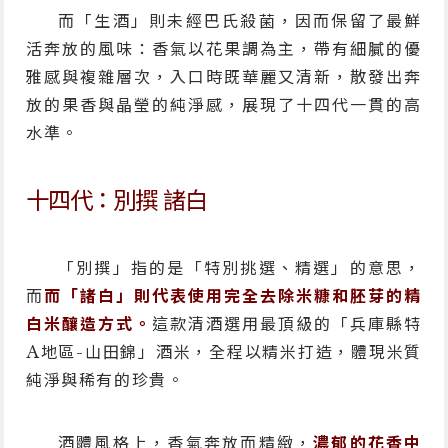
而「生酒」則未經巴氏殺菌，因而保留了最鮮
活奔放的風味：香氣以花果調為主，帶有細膩的優
雅感與複雜層次，入口時既華麗又清新，散發出奔
放的果香與晶瑩的純淨感，展現了十四代一貫的高
水準。
十四代：別撰 諸白
「別撰」指的是「特別挑選、精選」的意思，
而
而「諸白」則代表使用完全去除米糠和胚芽的精
白米釀造方式。
這款清酒選用最頂級的「兵庫縣特
A地區-山田錦」酒米，全程以精米打造，體現米質
純淨與稀有的珍貴。
酒體風格上，香氣奔放而精緻，
濃郁的花香中