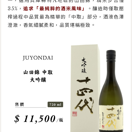
一，選用兵庫縣特A地區的山田錦，精米步合僅
35%，
追求「最純粹的酒米風味」
。釀造時僅取壓
榨過程中品質最為精華的「中取」部分，酒液色澤
澄澈，香氣細膩柔和，品質堪稱極致。