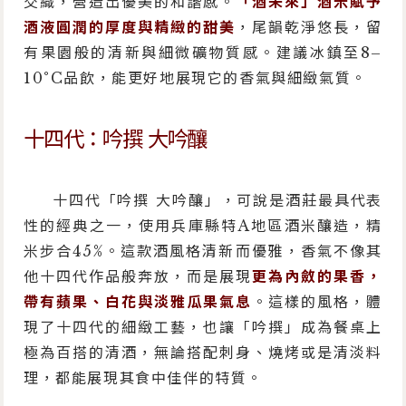
交織，營造出優美的和諧感。
「酒未來」酒米賦予
酒液圓潤的厚度與精緻的甜美
，尾韻乾淨悠長，留
有果園般的清新與細微礦物質感。建議冰鎮至8–
10°C品飲，能更好地展現它的香氣與細緻氣質。
十四代：吟撰 大吟釀
十四代「吟撰 大吟釀」，可說是酒莊最具代表
性的經典之一，使用兵庫縣特A地區酒米釀造，精
米步合45%。這款酒風格清新而優雅，香氣不像其
他十四代作品般奔放，而是展現
更為內斂的果香，
帶有蘋果、白花與淡雅瓜果氣息
。這樣的風格，體
現了十四代的細緻工藝，也讓「吟撰」成為餐桌上
極為百搭的清酒，無論搭配刺身、燒烤或是清淡料
理，都能展現其食中佳伴的特質。