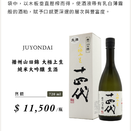
袋中，以木板垂直壓榨而得，使酒液帶有乳白薄霧
般的酒粕，賦予口感更深邃的層次與豐富度。