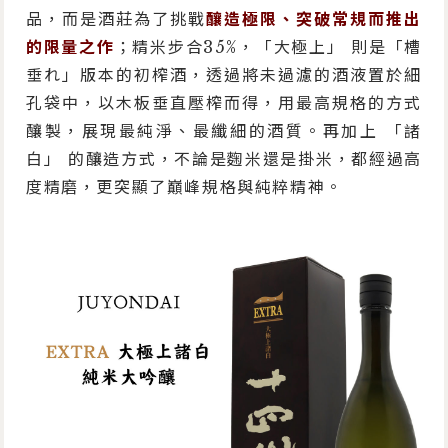
品，而是酒莊為了挑戰
釀造極限、突破常規而推出
的限量之作
；精米步合35%，「大極上」 則是「槽
垂れ」版本的初榨酒，透過將未過濾的酒液置於細
孔袋中，以木板垂直壓榨而得，用最高規格的方式
釀製，展現最純淨、最纖細的酒質。再加上 「諸
白」 的釀造方式，不論是麴米還是掛米，都經過高
度精磨，更突顯了巔峰規格與純粹精神。