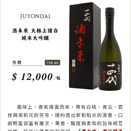
風味上，香氣撲面而來，帶有白桃、青瓜、荔
枝與茉莉花的芬芳，隱約透出新割稻米的清香。口
感輕盈卻富有層次，果香、酸度與柔和的旨味相互