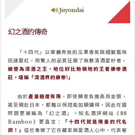
Juyondai
幻之酒的傳奇
「十四代」以華麗奔放的瓜果香氣與細膩風味
迅速竄紅，用驚人的品質征服了無數清酒愛好者，
被譽為清酒之王，地位好比勃根地的王者康帝酒
莊，堪稱「清酒界的康帝!」
由於
產量極度有限
，即使願意負擔高昂金額、
甚至親赴日本，都難以保證能如願購得，因此在國
際間更被稱為「幻之酒」。知名酒評網站《88
Bamboo》更直言：
「十四代就是限量的代名
詞！」
這也象徵了它在藏家與愛酒人心中，代表著