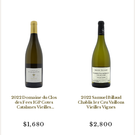
2022 Domaine du Clos
2022 Samuel Billaud
des Fees IGP Cotes
Chablis 1er Cru Vaillons
Catalanes Vieilles
Vieilles Vignes
Vignes Grenache Blanc
$1,680
$2,800