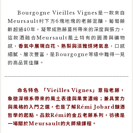
Bourgogne Vieilles Vignes是一款來自
Meursault村下方6塊地塊的老藤混釀，葡萄藤
齡超過40年，凝聚成熟藤蔓所帶來的深度與張力。
這款酒融合Meursault風土特有的圓潤與礦物
感，
香氣中展現白花、熟梨與淡雅烘烤氣息
，口感
細膩、層次豐富，是Bourgogne等級中難得一見
的高品質佳釀。
命名特色 「Vieilles Vignes」意指老藤，
象徵深根系帶來的風土表達與果實濃縮；兼具實力
與風格的入門之選，也是了解Rémi Jobard釀酒
哲學的起點。品飲Rémi的金丘老藤系列，彷彿是
一場關於Meursault的大師級課程。