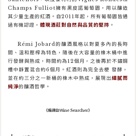
Champs Fulliot擁有黑皮諾葡萄園，用以釀造
其少量生產的紅酒。自2011年起，所有葡萄園皆通
過有機認證，
體現酒莊對自然與品質的堅持
。
Rémi Jobard的釀酒風格以對夏多內的長時
間、溫和壓榨為特色，隨後在大容量的橡木桶中進
行發酵與熟成，時間約為12個月，之後再於不鏽鋼
槽中靜置混合約6個月。紅酒則為完全去梗 發酵，
並在約三分之一新桶的橡木中熟成，展現出
細膩而
純淨
的釀酒哲學。
《編譯自Ｗine Searcher》