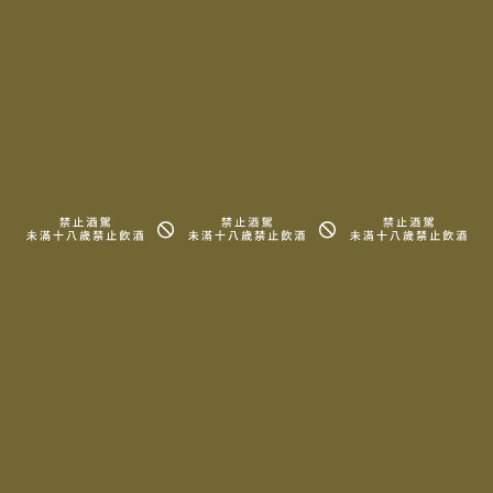
信息園地
代理品牌
會員專區
所有酒款
關於我們
詢問清單
周邊商品
知識、地圖
常見問題
法律信息條款及規則
Copyright © 2025 LA MAISON DU TERROIR All rights reserved.