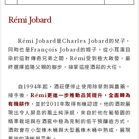
Rémi Jobard
Rémi Jobard是Charles Jobard的兒子，
同時也是François Jobard的姪子。從小耳濡目
染於這對傳奇兄弟之間，Rémi受到極大啟發，最
終選擇追隨父親的腳步，接掌這座酒莊的大任。
自1994年起，酒莊便停止使用除草劑與農藥。
接手後，
Rémi更進一步推動品質提升，全面轉為
有機耕作
，並於2011年取得有機認證。他的酒款展
現出令人屏息的風土純淨感，來自於他在葡萄園的
精準栽培與在酒窖中極為克制的低干預釀造方式。
酒款會在小型橡木桶與大型舊橡木桶中熟成，展現
風味的清晰與平衡。