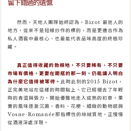
留下錯過的遺憾
然而，天地人團隊始終認為，Bizot 最迷人的
地方，從來不是短線炒作的標的，而是更適合作為
私人酒窖中最核心、也最能代表品味高度的終極珍
藏。
真正值得收藏的勃根地，不只要稀有、不只要
市場有價格，更要在開瓶的那一刻，仍能讓人明白
為什麼它值得被等待。
此時此刻的2015 Bizot，
正完美地站在這樣的時間點上。它已經褪去了年輕
時的青澀與張力，開始優雅地走入成熟的初章。果
實的風味逐漸沉澱，香料、花梗、細緻的動物感與
Vosne-Romanée那指標性的絲絨質地，正慢慢
從酒液深處浮現。