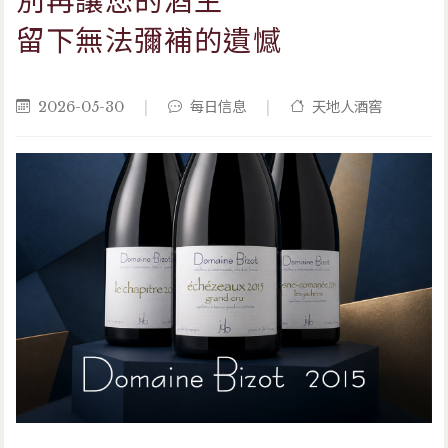
別再讓您的酒生
留下無法彌補的遺憾
2026-05-30
|
每日信息
|
天地人酒窖