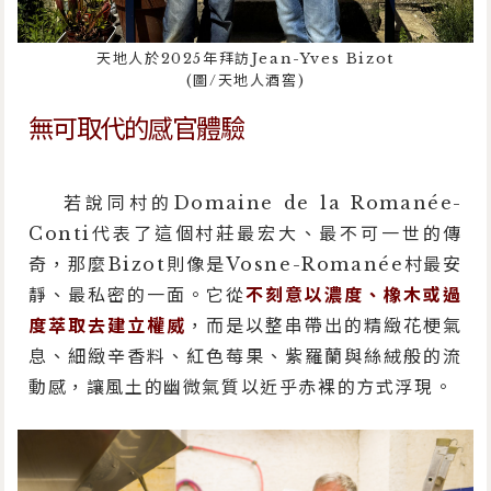
天地人於2025年拜訪Jean-Yves Bizot
(圖/天地人酒窖)
無可取代的感官體驗
若說同村的Domaine de la Romanée-
Conti代表了這個村莊最宏大、最不可一世的傳
奇，那麼Bizot則像是Vosne-Romanée村最安
靜、最私密的一面。它從
不刻意以濃度、橡木或過
度萃取去建立權威
，而是以整串帶出的精緻花梗氣
息、細緻辛香料、紅色莓果、紫羅蘭與絲絨般的流
動感，讓風土的幽微氣質以近乎赤裸的方式浮現。