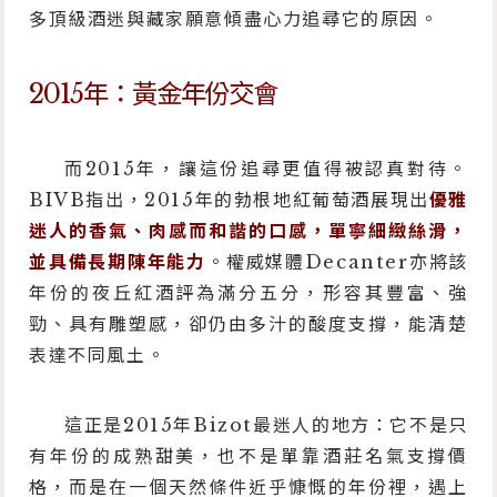
多頂級酒迷與藏家願意傾盡心力追尋它的原因。
2015年：黃金年份交會
而2015年，讓這份追尋更值得被認真對待。
BIVB指出，2015年的勃根地紅葡萄酒展現出
優雅
迷人的香氣、肉感而和諧的口感，單寧細緻絲滑，
並具備長期陳年能力
。權威媒體Decanter亦將該
年份的夜丘紅酒評為滿分五分，形容其豐富、強
勁、具有雕塑感，卻仍由多汁的酸度支撐，能清楚
表達不同風土。
這正是2015年Bizot最迷人的地方：它不是只
有年份的成熟甜美，也不是單靠酒莊名氣支撐價
格，而是在一個天然條件近乎慷慨的年份裡，遇上