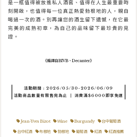
是一瓶值得被放進私人酒窖、值得在人生最重要時
刻開啟，也值得每一位真正熱愛勃根地的人，親自
喝過一次的酒。別再讓您的酒生留下遺憾，在它最
完美的成熟初章，為自己的品味留下最珍貴的見
證。
《編譯自BIVB、Decanter》
活動期間 : 2026/05/30~2026/06/09
活動商品數量有限售完為止 ┃ 消費滿$6000即享免運
Jean-Yves Bizot
Ｗine
Burgundy
台中葡萄酒
台中紅酒
布根地
勃根地
葡萄酒
紅酒
紅酒推薦