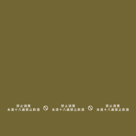
(04) 2385-3558
info@Imdt.wine
@terroir498
週一 ~ 週日 1:30 PM ~ 10:00 PM
台中市南屯區文心南五路一段496號
No.496 498, Sec. 1, Wenxin S. 5th Rd.,
Nantun Dist., Taichung City 40876,
Taiwan(R.O.C)