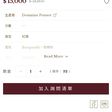
$ 15,000
$ 18,800
生產者
Domaine Ponsot
分數
―
類型
紅酒
產區
Burgundy / 勃根地
Read More
國家
所有國家
年份
2018
數量
( 庫存：
32
)
葡萄品種
Pinot Noir
加入詢問清單
分級
Grand Cru / 特級園
容量
Bouteille / 0.75L
酒精濃度
13.50%