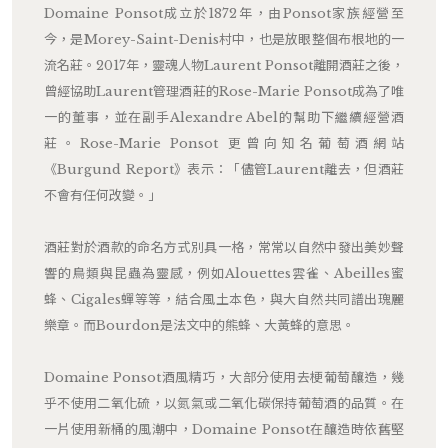
Domaine Ponsot成立於1872年，由Ponsot家族經營至
今，是Morey-Saint-Denis村中，也是放眼整個布根地的一
流名莊。2017年，靈魂人物Laurent Ponsot離開酒莊之後，
曾經協助Laurent管理酒莊的Rose-Marie Ponsot成為了唯
一的董事，並在副手Alexandre Abel的幫助下繼續經營酒
莊。Rose-Marie Ponsot 更曾向知名葡萄酒網站
《Burgund Report》表示：「儘管Laurent離去，但酒莊
不會有任何改變。」
酒莊對於酒款的命名方式別具一格，常常以自然中發出美妙聲
響的鳥類與昆蟲為靈感，例如Alouettes雲雀、Abeilles蜜
蜂、Cigales蟬等等，結合風土本色，與大自然共同譜出瑰麗
樂章。而Bourdon是法文中的熊蜂、大黃蜂的意思。
Domaine Ponsot酒風精巧，大部分使用去梗葡萄釀造，幾
乎不使用二氧化硫，以氮氣或二氧化碳保持葡萄酒的品質。在
一片使用新桶的風潮中，Domaine Ponsot在釀造時依舊堅