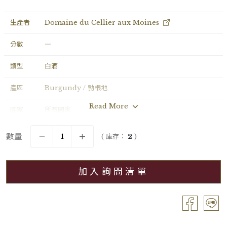
生產者
Domaine du Cellier aux Moines
分數
―
類型
白酒
產區
Burgundy / 勃根地
Read More
國家
所有國家
年份
2016
數量
( 庫存：
2
)
葡萄品種
Chardonnay
加入詢問清單
分級
Premier Cru / 一級園
容量
Magnum / 1.5L
酒精濃度
13.0%