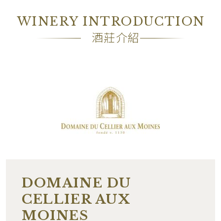
包裝
OC6
WINERY INTRODUCTION
備註
―
酒莊介紹
DOMAINE DU
CELLIER AUX
MOINES