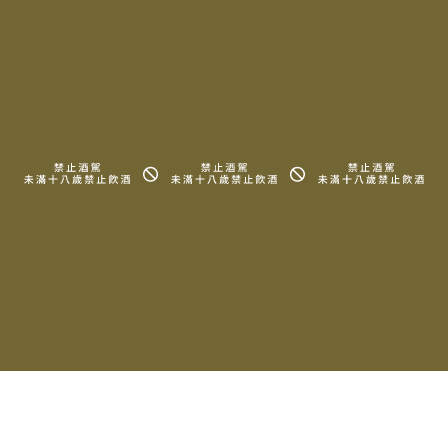
相關產品
2018 Domaine du
Cellier Aux Moines
Puligny-Montrachet 1er
Cru Les Pucelles
Magnum
$11,000