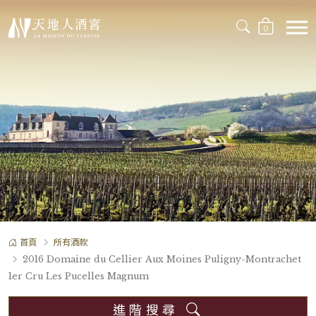
0
首頁
所有酒款
2016 Domaine du Cellier Aux Moines Puligny-Montrachet
1er Cru Les Pucelles Magnum
進階搜尋