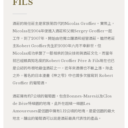
FILS
酒莊的現任莊主是家族第四代的Nicolas Groffier。實際上，
Nicolas在2004年便進入酒莊和父親Sergey Groffier一起
工作，到了2007年，開始由他獨立釀酒和經營酒莊。雖然老莊
主Robert Groffier先生於2020年六月不幸辭世，但
Nicolas成功承襲了一脈相承的頂尖技術與酒莊文化，而當年
就已經頗具知名度的Robert Groffier Père & Fils現在也已
是公認的布根地最佳酒莊之一，近年來酒價也不斷上漲。除此
之外，著名的日本漫畫《神之雫》中也曾多次描寫到 Robert
Groffier 的葡萄酒。
酒莊擁有約7公頃的葡萄園，包含Bonnes-Mares以及Clos
de Bèze特級園的地塊，此外在超級一級園Les
Amoureuses愛侶園中擁有1.12公頃的地塊，是愛侶園的最大
地主，釀出的葡萄酒可以說是酒莊最具代表性的產品。