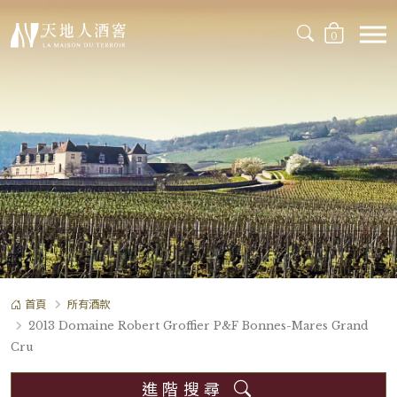
0
首頁
所有酒款
2013 Domaine Robert Groffier P&F Bonnes-Mares Grand
Cru
進階搜尋