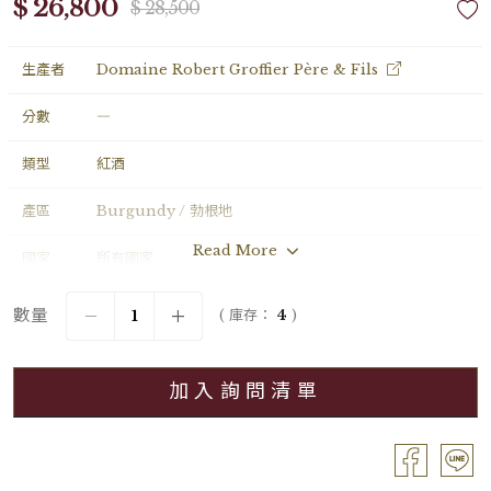
$ 26,800
$ 28,500
生產者
Domaine Robert Groffier Père & Fils
分數
―
類型
紅酒
產區
Burgundy / 勃根地
Read More
國家
所有國家
年份
2013
數量
( 庫存：
4
)
葡萄品種
Pinot Noir
加入詢問清單
分級
Grand Cru / 特級園
容量
Bouteille / 0.75L