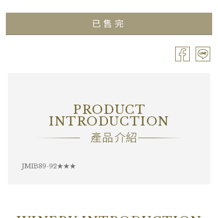
年份
2019
已售完
葡萄品種
Chardonnay
分級
Village / 村莊級
容量
Bouteille / 0.75L
酒精濃度
13.50%
PRODUCT
包裝
OC6
INTRODUCTION
備註
―
產品介紹
JMIB89-92★★★