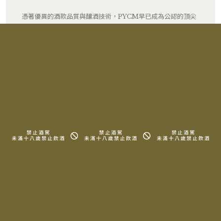
憑著優異的酒款品質與釀酒技術，PYCM早已成為公認的頂尖
布根地白酒名家之一，甚至能與Domaines des Comtes
Lafon、Domaine Leflaive等傳統白酒名莊比肩。而除了
著名的白葡萄酒之外，酒莊也有生產少量來自Saint-Aubin以
及Santenay的Pinot Noir酒款，通常具有迷人的花香調氣
味。
RELATED PRODUCTS
相關產品