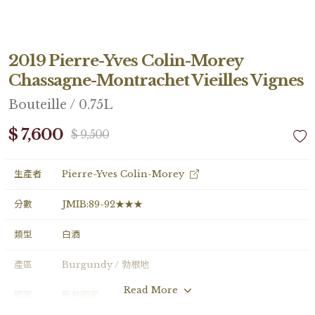
2019 Pierre-Yves Colin-Morey
Chassagne-Montrachet Vieilles Vignes
Bouteille / 0.75L
$ 7,600
$ 9,500
生產者
Pierre-Yves Colin-Morey
分數
JMIB:89-92★★★
類型
白酒
產區
Burgundy / 勃根地
Read More
國家
所有國家