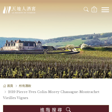
0
首頁
所有酒款
2019 Pierre-Yves Colin-Morey Chassagne-Montrachet
Vieilles Vignes
進階搜尋