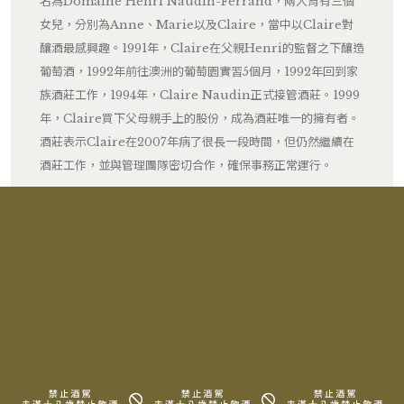
名為Domaine Henri Naudin-Ferrand，兩人育有三個
女兒，分別為Anne、Marie以及Claire，當中以Claire對
釀酒最感興趣。1991年，Claire在父親Henri的監督之下釀造
葡萄酒，1992年前往澳洲的葡萄園實習5個月，1992年回到家
族酒莊工作，1994年，Claire Naudin正式接管酒莊。1999
年，Claire買下父母親手上的股份，成為酒莊唯一的擁有者。
酒莊表示Claire在2007年病了很長一段時間，但仍然繼續在
酒莊工作，並與管理團隊密切合作，確保事務正常運行。
酒莊並不刻意除草，除了增加葡萄園的生態多樣性外，也讓葡
萄樹與花草們相互競爭，促使葡萄發展更強大的根系獲取養分
與礦物質；而當花草枯萎後就成了葡萄園裡最天然的肥料。除
此之外這些花草還可以吸收雨後土壤表面多餘的水份，以免雨
水滲透太多至土壤中，更避免土壤被通常帶有農藥殘留物的雨
水汙染。此外，也會在酒標上印上葡萄田的土壤層，可見
Claire Naudin對於風土的關注與重視，酒款花香馥郁，柔
美精緻。