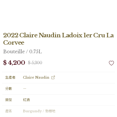
2022 Claire Naudin Ladoix 1er Cru La
Corvee
Bouteille / 0.75L
$ 4,200
$ 5,300
生產者
Claire Naudin
分數
―
類型
紅酒
產區
Burgundy / 勃根地