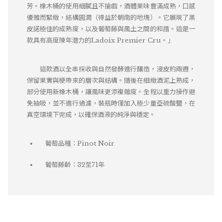
芳。橡木桶的使用細膩且不搶戲，酒體果味豐滿成熟，口感
優雅而緊緻，結構圓潤（得益於朝南的地塊）。它展現了黑
皮諾極佳的成熟度，以及葡萄藤與風土之間的和諧。這是一
款具有高度陳年潛力的Ladoix Premier Cru。」
這款酒以全串採收與自然發酵進行釀造，浸皮約兩週，
保留果實與梗帶來的層次與結構。隨後在細緻酒泥上熟成，
部分使用新橡木桶，讓風味更添複雜度。全程以重力操作避
免抽吸，並不進行過濾，裝瓶時僅加入極少量亞硫酸鹽，在
真空環境下完成，以確保酒液的純淨與穩定。
葡萄品種：Pinot Noir
葡萄藤齡：32至71年