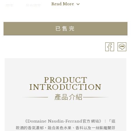
Read More
國家
所有國家
年份
2022
已售完
葡萄品種
Pinot Noir
分級
Premier Cru / 一級園
容量
Bouteille / 0.75L
酒精濃度
13.00%
PRODUCT
包裝
OC12
INTRODUCTION
備註
―
產品介紹
《Domaine Naudin-Ferrand官方網站》：「這
款酒的香氣濃郁，融合黑色水果、香料以及一絲紫羅蘭芬