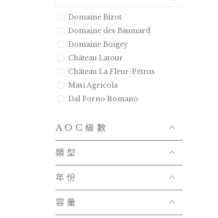
Domaine Bizot
Domaine des Baumard
Domaine Boigey
Château Latour
Château La Fleur-Pétrus
Masi Agricola
Dal Forno Romano
Bertani
Tenuta Luce
AOC級數
Castello d′Albola
類型
Domaine Combier
Domaine Anita
年份
Kei Shiogai
Chateau La Mission Haut-
容量
Brion