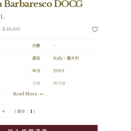
a Barbaresco DOCG
5L
$ 18,500
分數
―
產區
Italy / 義大利
年份
2005
分級
無分級
Read More
e / 0.75L
酒精濃度
―
備註
―
( 庫存：
1
)