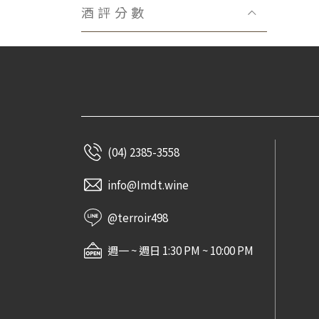
Domaine Bachelet-Ramonet
酒評分數
Domaine Hubert Reyser
Château Fonbadet
Domaine Lecheneaut
Domaine Henri Gouges
Viñedos Lacalle y Laorden
Claude Dugat
Domaine Marquis d′Angerville
(04) 2385-3558
Domaine Rémi Jobard
La Paroisse
info@Imdt.wine
Domaine Huguet Pinon
@terroir498
Bastian Wolber
Jeanniard-Boudier
週一 ~ 週日 1:30 PM ~ 10:00 PM
Domaine Didier Amiot
Massa Vecchia
Maison Réno