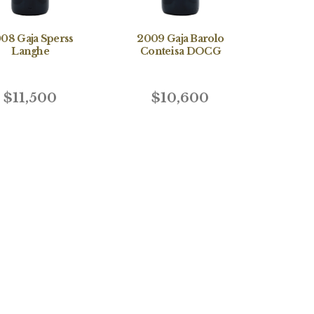
08 Gaja Sperss
2009 Gaja Barolo
Langhe
Conteisa DOCG
$11,500
$10,600