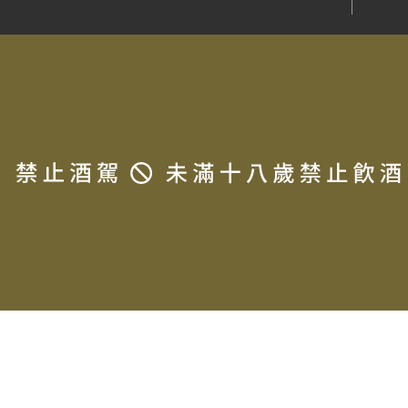
Destiny Bay Wine
Charles Boigelot
Black Chalk
常見問題
法律信息條款及規則
Paul Gros
Maison Pinot Noar
Jean-Pierre Mugneret
金門酒廠
Domaine Cornu
Domaine Vincent Dureuil-
Janthial
Domaine Philippe Girard
Domaine Jamet
Screaming Eagle
Jura Distillery
The Dalmore
對酒當歌