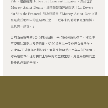
Fils，也被稱為Hubert et Laurent Lignier，酒莊位於
Morey-Saint-Denis，法國葡萄酒評論雜誌《La Revue
du Vin de France》認為酒莊是「Morey-Saint-Denis甚
至是夜丘地區中的重點酒莊之一，近年來的葡萄酒更加細膩，
更具有一致性。」
目前酒莊擁有約9公頃的葡萄園，平均藤齡高達50年。種植時
不使用除草劑以及殺蟲劑，從2011年進一步施行有機耕作，
2019年正式獲得有機認證。酒莊秉持尊重風土與自然的原則，
認為這麼做不僅有利於土壤中的微生物生態，更能為葡萄的生
長提供必要的平衡。