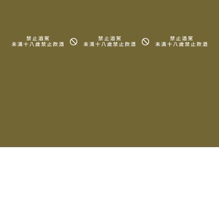
RELATED PRODUCTS
相關產品
2016 Domaine Hubert
2015 Domaine Hubert
Lignier Clos de la Roche
Lignier Charmes-
Grand Cru
Chambertin Grand Cru