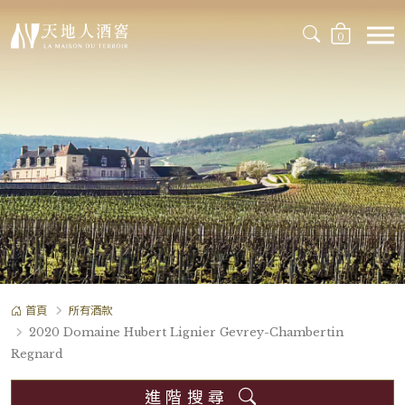
0
首頁
所有酒款
2020 Domaine Hubert Lignier Gevrey-Chambertin
Regnard
進階搜尋