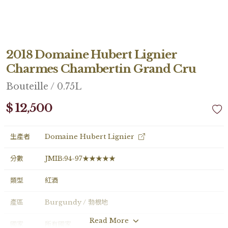
2018 Domaine Hubert Lignier
Charmes Chambertin Grand Cru
Bouteille / 0.75L
$ 12,500
生產者
Domaine Hubert Lignier
分數
JMIB:94-97★★★★★
類型
紅酒
產區
Burgundy / 勃根地
Read More
國家
所有國家