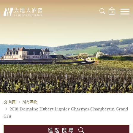
0
首頁
所有酒款
2018 Domaine Hubert Lignier Charmes Chambertin Grand
Cru
進階搜尋