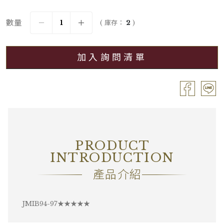
年份
2018
數量
( 庫存：
2
)
葡萄品種
Pinot Noir
加入詢問清單
分級
Grand Cru / 特級園
容量
Bouteille / 0.75L
酒精濃度
13.10%
包裝
―
PRODUCT
備註
―
INTRODUCTION
產品介紹
JMIB94-97★★★★★