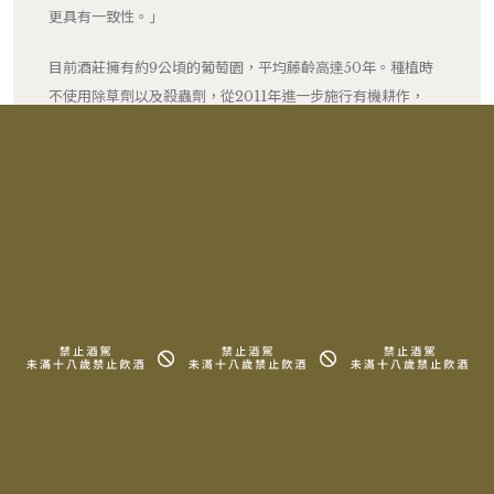
更具有一致性。」
目前酒莊擁有約9公頃的葡萄園，平均藤齡高達50年。種植時
不使用除草劑以及殺蟲劑，從2011年進一步施行有機耕作，
2019年正式獲得有機認證。酒莊秉持尊重風土與自然的原則，
認為這麼做不僅有利於土壤中的微生物生態，更能為葡萄的生
長提供必要的平衡。
RELATED PRODUCTS
相關產品