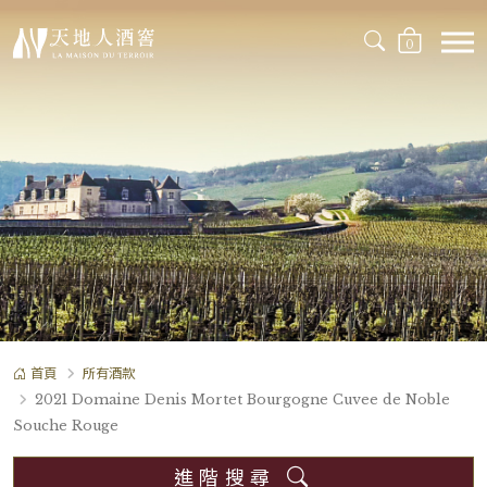
0
首頁
所有酒款
2021 Domaine Denis Mortet Bourgogne Cuvee de Noble
Souche Rouge
進階搜尋