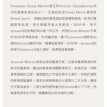
Domaine Denis Mortet是位於Gevrey-Chambertin村
中的重要指標名莊之一，已故的莊主Denis Morte曾師從
Henri Jayer，憑藉出色的葡萄酒品質與釀酒風格，逐漸打響
國際知名度，更在美國市場大受歡迎。2000年，兒子
Arnaud回到酒莊與父親一同工作，然而Denis Mortet不幸
於2006年舉槍自裁，在他離世後，妻子Laurence與時年24
歲的Arnaud繼承衣缽，繼續經營酒莊。2013年，Arnaud的
妹妹Clémence也加入酒莊，負責管理葡萄園。
Arnaud Mortet具有出眾的釀酒天賦，也是深獲專業酒評家
認可的釀酒師，釀出的葡萄酒酒體飽滿有力，果香四溢，同時
兼具精緻的口感。葡萄園的工作皆採用手工進行，他對於葡萄
的篩選相當嚴苛，甚至有兩張篩選台以便進行二次分撿，釀造
方式較為溫和，二氧化硫的使用量也比Denis減少了三倍，依
據產區與年份不同，陳釀期為16至18個月之間。