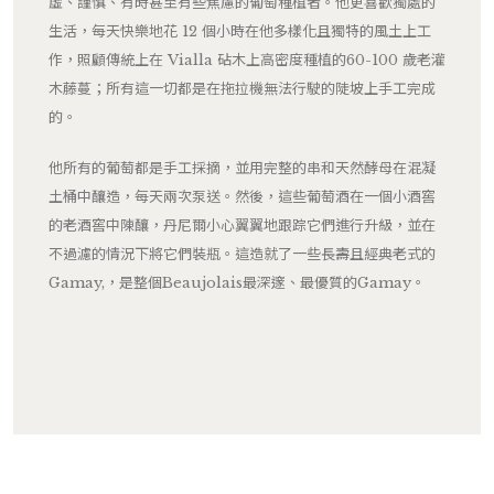
虛、謹慎、有時甚至有些焦慮的葡萄種植者。他更喜歡獨處的
生活，每天快樂地花 12 個小時在他多樣化且獨特的風土上工
作，照顧傳統上在 Vialla 砧木上高密度種植的60-100 歲老灌
木藤蔓；所有這一切都是在拖拉機無法行駛的陡坡上手工完成
的。
他所有的葡萄都是手工採摘，並用完整的串和天然酵母在混凝
土桶中釀造，每天兩次泵送。然後，這些葡萄酒在一個小酒窖
的老酒窖中陳釀，丹尼爾小心翼翼地跟踪它們進行升級，並在
不過濾的情況下將它們裝瓶。這造就了一些長壽且經典老式的
Gamay,，是整個Beaujolais最深邃、最優質的Gamay。