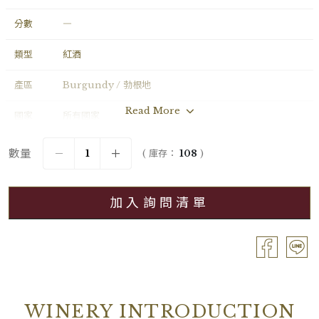
分數
―
類型
紅酒
產區
Burgundy / 勃根地
Read More
國家
所有國家
年份
2023
數量
( 庫存：
108
)
葡萄品種
Gamay
加入詢問清單
分級
Village / 村莊級
容量
Bouteille / 0.75L
酒精濃度
13.50%
包裝
OC12
WINERY INTRODUCTION