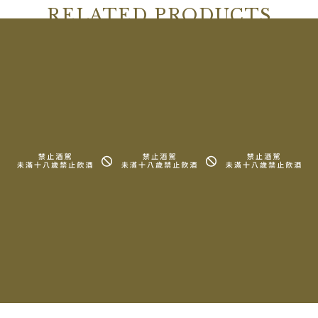
RELATED PRODUCTS
相關產品
2024 Daniel Bouland
2024 Daniel Bouland
Morgon Pre Jourdan
Morgon Corcelette
Cailloux Vieilles Vignes