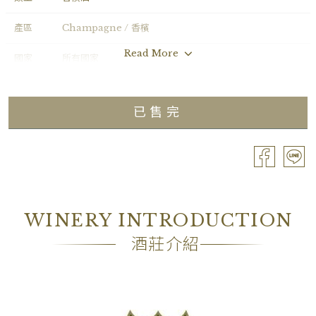
產區
Champagne / 香檳
Read More
國家
所有國家
年份
1985
已售完
葡萄品種
40% Pinot Noir, 0% Pinot Meunier & 60%
Chardon
分級
無分級
容量
Bouteille / 0.75L
WINERY INTRODUCTION
酒精濃度
12.50%
酒莊介紹
包裝
Loose1
備註
―