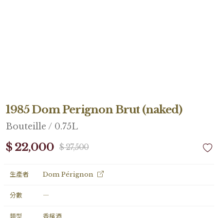
1985 Dom Perignon Brut (naked)
Bouteille / 0.75L
$ 22,000
$ 27,500
生產者
Dom Pérignon
分數
―
類型
香檳酒