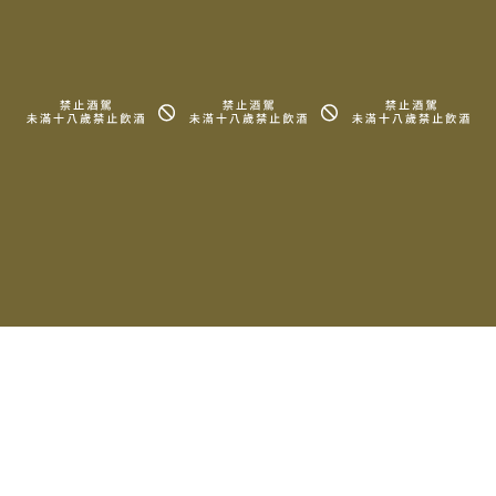
1993 Dom Perignon
1982 Dom Perignon
Brut (Naked)
Brut
$15,000
$24,500