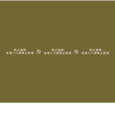
相關產品
2023 Jerome Galeyrand
2023 Jerome Galeyrand
Bourgogne Aligote Les
Bourgogne Aligote
Blanches
Chaumont
$2,000
$2,000