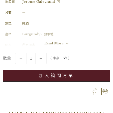
生產者
Jerome Galeyrand
分數
―
類型
紅酒
產區
Burgundy / 勃根地
Read More
國家
所有國家
年份
2023
數量
( 庫存：
77
)
葡萄品種
Pinot Noir
加入詢問清單
分級
Village / 村莊級
容量
Bouteille / 0.75L
酒精濃度
13.00%
包裝
OC6