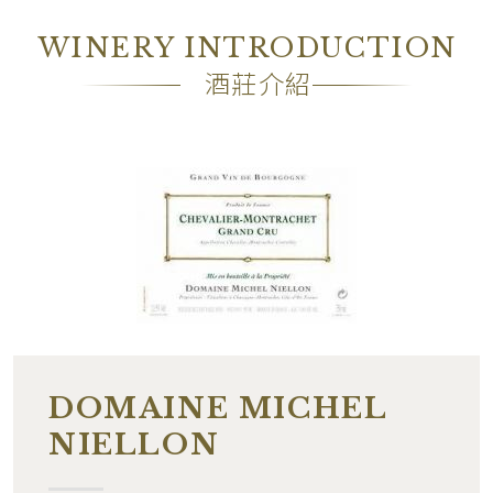
包裝
―
WINERY INTRODUCTION
備註
―
酒莊介紹
DOMAINE MICHEL
NIELLON