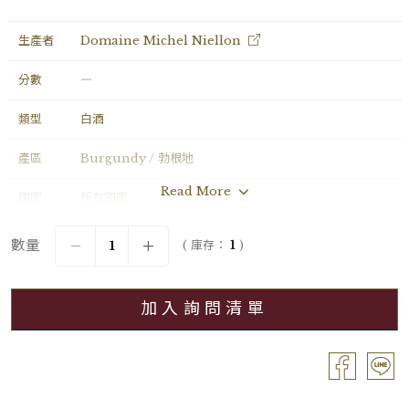
生產者
Domaine Michel Niellon
分數
―
類型
白酒
產區
Burgundy / 勃根地
Read More
國家
所有國家
年份
2015
數量
( 庫存：
1
)
葡萄品種
Chardonnay
加入詢問清單
分級
Grand Cru / 特級園
容量
Bouteille / 0.75L
酒精濃度
13.50%