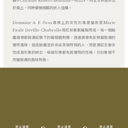
夥伴Corinne Robert-Bethune一同合作，向全世界提供忠
於風土，同時優雅細膩的迷人佳釀。
Domaine A. F. Gros酒標上的女性形象是藝術家Marie
Paule Deville-Chabrolle用紅粉筆劃繪製而成。每一個臉
龐酒標都與酒莊旗下的葡萄園對應，透過酒標來反映葡萄酒的
獨特風味。這些臉龐並非來自某個特殊的人，而是酒莊主要女
性成員形象的綜合，每個形像都有其獨特的性格，分別象徵不
同葡萄酒的風味特徵。
RELATED PRODUCTS
相關產品