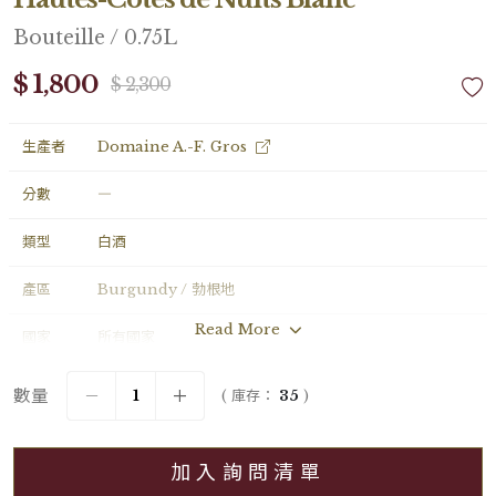
Bouteille / 0.75L
$ 1,800
$ 2,300
生產者
Domaine A.-F. Gros
分數
―
類型
白酒
產區
Burgundy / 勃根地
Read More
國家
所有國家
年份
2023
數量
( 庫存：
35
)
葡萄品種
Pinot Noir
加入詢問清單
分級
Régional / 地區級