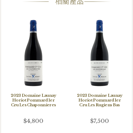
相關產品
2023 Domaine Launay
2023 Domaine Launay
Horiot Pommard 1er
Horiot Pommard 1er
Cru Les Chaponnieres
Cru Les Rugiens Bas
$4,800
$7,500