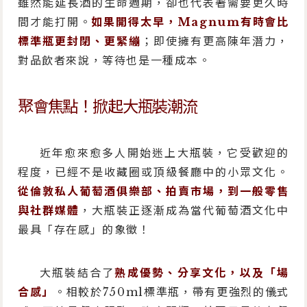
雖然能延長酒的生命週期，卻也代表著需要更久時
間才能打開。
如果開得太早，Magnum有時會比
標準瓶更封閉、更緊繃
；即使擁有更高陳年潛力，
對品飲者來說，等待也是一種成本。
聚會焦點！掀起大瓶裝潮流
近年愈來愈多人開始迷上大瓶裝，它受歡迎的
程度，已經不是收藏圈或頂級餐廳中的小眾文化。
從倫敦私人葡萄酒俱樂部、拍賣市場，到一般零售
與社群媒體
，大瓶裝正逐漸成為當代葡萄酒文化中
最具「存在感」的象徵！
大瓶裝結合了
熟成優勢、分享文化，以及「場
合感」
。相較於750ml標準瓶，帶有更強烈的儀式