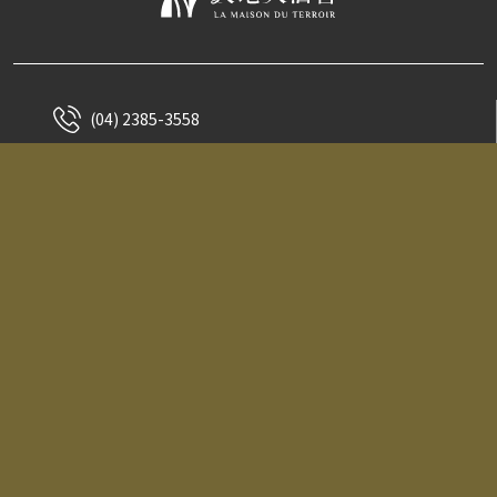
(04) 2385-3558
info@Imdt.wine
@terroir498
週一 ~ 週日 1:30 PM ~ 10:00 PM
台中市南屯區文心南五路一段496號
No.496 498, Sec. 1, Wenxin S. 5th Rd.,
Nantun Dist., Taichung City 40876,
Taiwan(R.O.C)