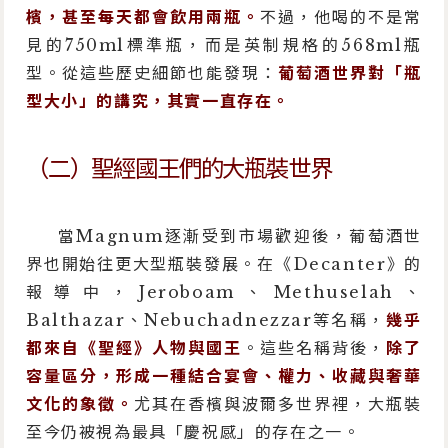
檳，甚至每天都會飲用兩瓶。
不過，他喝的不是常
見的750ml標準瓶，而是英制規格的568ml瓶
型。從這些歷史細節也能發現：
葡萄酒世界對「瓶
型大小」的講究，其實一直存在。
（二）聖經國王們的大瓶裝世界
當Magnum逐漸受到市場歡迎後，葡萄酒世
界也開始往更大型瓶裝發展。在《Decanter》的
報導中，Jeroboam、Methuselah、
Balthazar、Nebuchadnezzar等名稱，
幾乎
都來自《聖經》人物與國王
。這些名稱背後，
除了
容量區分，形成一種結合宴會、權力、收藏與奢華
文化的象徵。
尤其在香檳與波爾多世界裡，大瓶裝
至今仍被視為最具「慶祝感」的存在之一。