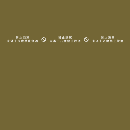
信息園地
代理品牌
會員專區
所有酒款
關於我們
詢問清單
周邊商品
知識、地圖
常見問題
法律信息條款及規則
Copyright © 2025 LA MAISON DU TERROIR All rights reserved.