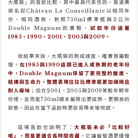
大瓶裝」的盲飲比較，其中最具代表性的，是波美
侯名莊Château La Conseillante以相同年
份、相同酒款，對照750ml標準瓶與3公升
Double Magnum的實驗，
試飲年份涵蓋
1985、1990、2001、2005與2009。
就結果來說，大瓶裝的熟成速度，確實普遍較
慢。
在1985與1990這類已進入成熟期的老年份
中，Double Magnum保留了更完整的酸度、
結構與生命力，整體表現往往比標準瓶更加細緻且
耐人尋味
；但在2001、2005與2009等較年輕年
份裡，反而是750ml版本展現出更成熟、更開放的
狀態，因此在當下品飲時更容易帶來愉悅感。
這場盲飲也說明了：
大瓶裝未必「比較好
喝」，而是更適合長時間收藏
。它讓葡萄酒更緩慢