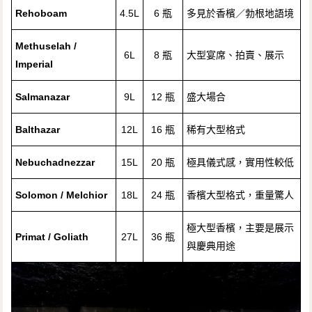
Rehoboam
4.5L
6 瓶
多見於香檳／勃根地語境
Methuselah /
6L
8 瓶
大型宴席、拍賣、展示
Imperial
Salmanazar
9L
12 瓶
盛大場合
Balthazar
12L
16 瓶
稀有大型格式
Nebuchadnezzar
15L
20 瓶
極具儀式感，實用性較低
Solomon / Melchior
18L
24 瓶
香檳大型格式，重量驚人
極大型香檳，主要是展示
Primat / Goliath
27L
36 瓶
與慶典用途