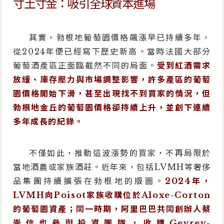
寸土寸金：吸引全球資本進場
其實，勃根地葡萄園價格飆漲早已持續多年，
從2024年便已經寫下歷史新高。當時法國大部分
葡萄酒產區正面臨截然不同的局面。
受到紅酒需求
放緩、庫存壓力與市場調整影響，許多產區的葡萄
園價格開始下滑，甚至出現找不到買家的情況，但
勃根地金丘的葡萄園價格卻持續上升，並創下連續
多年成長的紀錄。
不僅如此，推動這波漲勢的買家，不再局限於
當地酒農或家族酒莊。近年來，包括LVMH等奢侈
品集團持續擴張在勃根地的版圖。
2024年，
LVMH向Poisot家族收購位於Aloxe-Corton
的葡萄園資產；同一時期，阿里巴巴共同創辦人蔡
崇信也參與投資團隊，收購Gevrey-