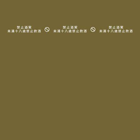
信息園地
代理品牌
會員專區
所有酒款
關於我們
詢問清單
周邊商品
知識、地圖
常見問題
法律信息條款及規則
Copyright © 2025 LA MAISON DU TERROIR All rights reserved.