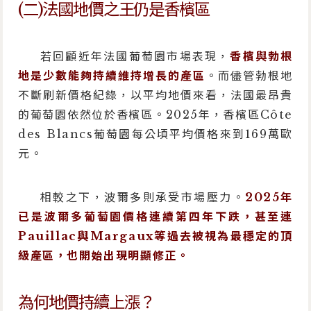
(二)法國地價之王仍是香檳區
若回顧近年法國葡萄園市場表現，
香檳與勃根
地是少數能夠持續維持增長的產區
。而儘管勃根地
不斷刷新價格紀錄，以平均地價來看，法國最昂貴
的葡萄園依然位於香檳區。2025年，香檳區Côte
des Blancs葡萄園每公頃平均價格來到169萬歐
元。
相較之下，波爾多則承受市場壓力。
2025年
已是波爾多葡萄園價格連續第四年下跌，甚至連
Pauillac與Margaux等過去被視為最穩定的頂
級產區，也開始出現明顯修正。
為何地價持續上漲？