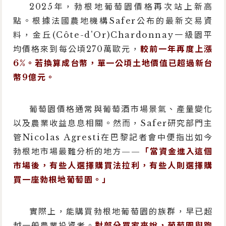
2025年，勃根地葡萄園價格再次站上新高
點。根據法國農地機構Safer公布的最新交易資
料，金丘(Côte-d'Or)Chardonnay一級園平
均價格來到每公頃270萬歐元，
較前一年再度上漲
6%。若換算成台幣，單一公頃土地價值已超過新台
幣9億元。
葡萄園價格通常與葡萄酒市場景氣、產量變化
以及農業收益息息相關。然而，Safer研究部門主
管Nicolas Agresti在巴黎記者會中便指出如今
勃根地市場最難分析的地方——
「當資金進入這個
市場後，有些人選擇購買法拉利，有些人則選擇購
買一座勃根地葡萄園。」
實際上，能購買勃根地葡萄園的族群，早已超
越一般農業投資者。
對部分買家來說，葡萄園與跑