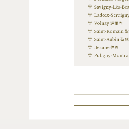
Savigny-Lès-B
Ladoix-Serri
Volnay 渥爾內
Saint-Romain 
Saint-Aubin 聖
Beaune 伯恩
Puligny-Mont