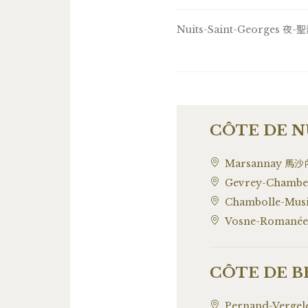
Nuits-Saint-Georges 夜-
CÔTE DE N
Marsannay 馬沙
Gevrey-Chamb
Chambolle-Mu
Vosne-Romané
CÔTE DE B
Pernand-Verge