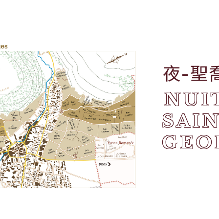
夜-聖
NUI
SAIN
GEO