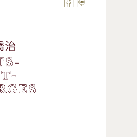
喬治
TS-
T-
RGES