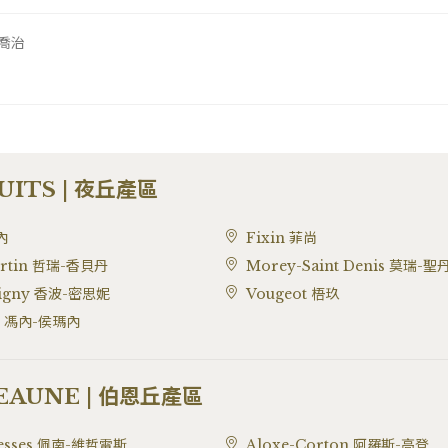
聖喬治
UITS | 夜丘產區
內
Fixin 菲尚
ertin 哲瑞-香貝丹
Morey-Saint Denis 莫瑞-聖
signy 香波-密思妮
Vougeot 梧玖
e 馮內-侯瑪內
EAUNE | 伯恩丘產區
lesses 佩南-維哲雷斯
Aloxe-Corton 阿羅斯-高登