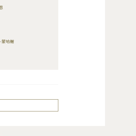
伯恩
夏山-蒙哈榭