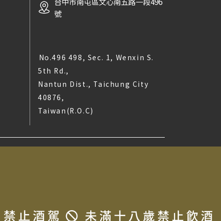
台中市南屯區文心南五路一段496
號
No.496 498, Sec. 1, Wenxin S.
5th Rd.,
Nantun Dist., Taichung City
40876,
Taiwan(R.O.C)
t © 2025 LA MAISON DU TERROIR All rights reserved.