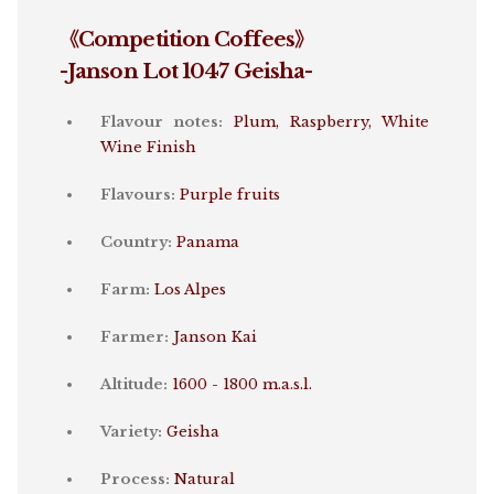
《Competition Coffees》
-Janson Lot 1047 Geisha-
Flavour notes:
Plum, Raspberry, White
Wine Finish
Flavours:
Purple fruits
Country:
Panama
Farm:
Los Alpes
Farmer:
Janson Kai
Altitude:
1600 - 1800 m.a.s.l.
Variety:
Geisha
Process:
Natural