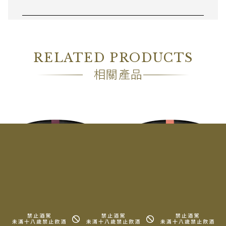
欣賞勃根地風土的人，也會在MAME的一杯咖啡裡，
找到同樣的精緻與細膩。
就像酒迷迷戀Pinot Noir的優雅
RELATED PRODUCTS
與層次感一樣，MAME的作品中也能體驗到那種細緻入
相關產品
微、純淨透明的表達
。葡萄酒與咖啡，雖然是兩個不同的世
界，但當它們都以風土、平衡與細節為核心時，所帶來的感
動其實是相通的。
MAME Coffee由日本的Emi Fukahori與法國的
Mathieu Theis在2016年於蘇黎世共同創立。
MAME
在日文中意為「豆子」
，這個名字不僅呼應了咖啡的本質，
也展現了他們
對精品咖啡的專注與敬意
，讓更多人理解並欣
賞咖啡的深度與多樣性。