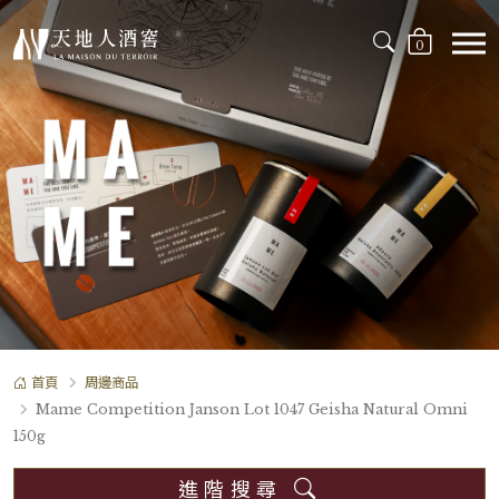
0
首頁
周邊商品
Mame Competition Janson Lot 1047 Geisha Natural Omni
150g
進階搜尋