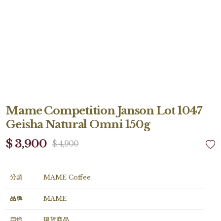
Mame Competition Janson Lot 1047
Geisha Natural Omni 150g
$ 3,900
$ 4,900
分類
MAME Coffee
品牌
MAME
用途
現貨商品