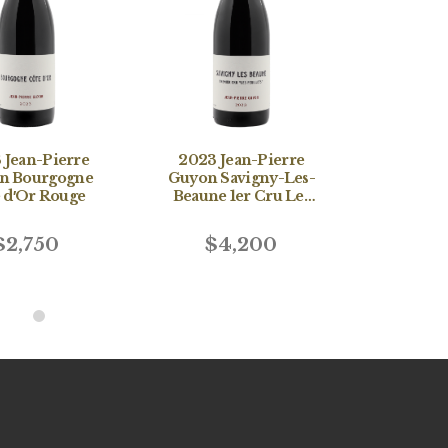
 Jean-Pierre
2023 Jean-Pierre
2023 J
n Bourgogne
Guyon Savigny-Les-
Guyon C
 d′Or Rouge
Beaune 1er Cru Les
Beaune
Peuillets
Ore
$2,750
$4,200
$3