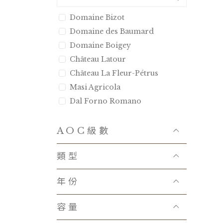
Domaine Bizot
Domaine des Baumard
Domaine Boigey
Château Latour
Château La Fleur-Pétrus
Masi Agricola
Dal Forno Romano
Bertani
Tenuta Luce
AOC級數
Castello d′Albola
類型
Domaine Combier
Domaine Anita
年份
Kei Shiogai
Chateau La Mission Haut-
容量
Brion