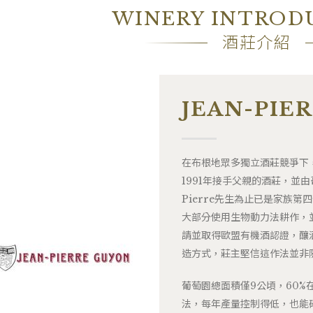
WINERY INTROD
酒莊介紹
JEAN-PIE
在布根地眾多獨立酒莊競爭下，Do
1991年接手父親的酒莊，並由
Pierre先生為止已是家族
大部分使用生物動力法耕作，並
請並取得歐盟有機酒認證，釀
造方式，莊主堅信這作法並非
葡萄園總面積僅9公頃，60%
法，每年產量控制得低，也能