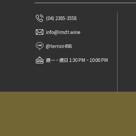
Destiny Bay Wine
Charles Boigelot
(04) 2385-3558
Black Chalk
Paul Gros
info@Imdt.wine
Maison Pinot Noar
Jean-Pierre Mugneret
@terroir498
金門酒廠
週一 ~ 週日 1:30 PM ~ 10:00 PM
Domaine Cornu
Domaine Vincent Dureuil-
Janthial
Domaine Philippe Girard
Domaine Jamet
Screaming Eagle
Jura Distillery
常見問題
法律信息條款及規則
The Dalmore
對酒當歌