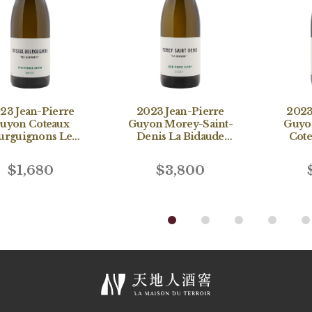
23 Jean-Pierre
2023 Jean-Pierre
2023
uyon Coteaux
Guyon Morey-Saint-
Guyo
urguignons Les
Denis La Bidaude
Cote
lapignys Blanc
Blanc
$1,680
$3,800