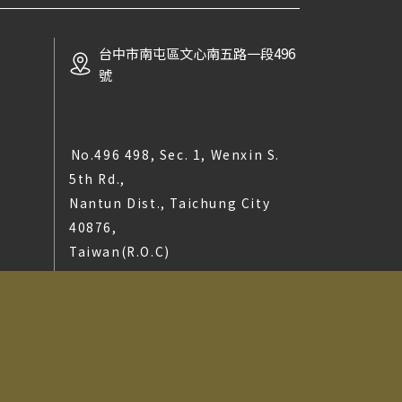
台中市南屯區文心南五路一段496
號
No.496 498, Sec. 1, Wenxin S.
5th Rd.,
Nantun Dist., Taichung City
40876,
Taiwan(R.O.C)
t © 2025 LA MAISON DU TERROIR All rights reserved.