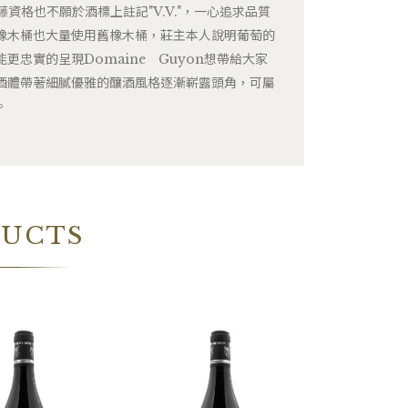
藤資格也不願於酒標上註記"V.V."，一心追求品質
橡木桶也大量使用舊橡木桶，莊主本人說明葡萄的
更忠實的呈現Domaine Guyon想帶給大家
酒體帶著細膩優雅的釀酒風格逐漸嶄露頭角，可屬
。
DUCTS