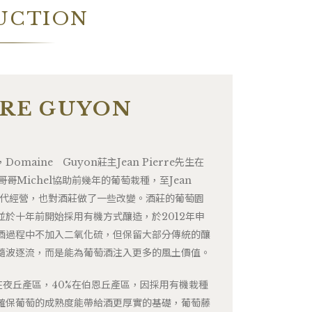
UCTION
RRE GUYON
maine Guyon莊主Jean Pierre先生在
哥哥Michel協助前幾年的葡萄栽種，至Jean
第四代經營，也對酒莊做了一些改變。酒莊的葡萄園
於十年前開始採用有機方式釀造，於2012年申
酒過程中不加入二氧化硫，但保留大部分傳統的釀
隨波逐流，而是能為葡萄酒注入更多的風土價值。
在夜丘產區，40%在伯恩丘產區，因採用有機栽種
確保葡萄的成熟度能帶給酒更厚實的基礎，葡萄藤