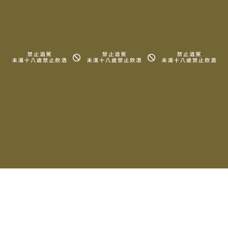
RELATED PRODUCTS
相關產品
2023 Jean-Pierre
2023 Jean-Pierre
Guyon Coteaux
Guyon Morey-Saint-