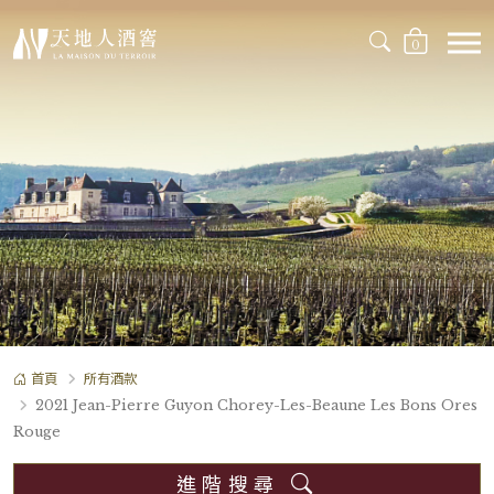
0
首頁
所有酒款
2021 Jean-Pierre Guyon Chorey-Les-Beaune Les Bons Ores
Rouge
進階搜尋