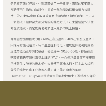
是家族第四代經營，也對酒莊做了一些改變。酒莊的葡萄園大
部分使用生物動力法耕作，並於十年前開始採用有機方式釀
造，於2012年申請並取得歐盟有機酒認證，釀酒過程中不加入
二氧化硫，但保留大部分傳統的釀造方式，莊主堅信這作法並
非隨波逐流，而是能為葡萄酒注入更多的風土價值。
葡萄園總面積僅9公頃，60%在夜丘產區，40%在伯恩丘產區，
因採用有機栽種法，每年產量控制得低，也能確保葡萄的成熟
度能帶給酒更厚實的基礎，葡萄藤平均為40-50歲，即使達到
荖藤資格也不願於酒標上註記"V.V."，一心追求品質而不被規範
所框架住；陳年的橡木桶也大量使用舊橡木桶，莊主本人說明
葡萄的強壯丹寧不必靠橡木桶加強，能更忠實的呈現
Domaine Guyon想帶給大家的布根地風土，憑藉著宏偉的
酒體帶著細膩優雅的釀酒風格逐漸嶄露頭角，可屬布根地中難
能可貴的鐵漢柔情。