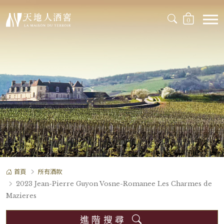
0
首頁
所有酒款
2023 Jean-Pierre Guyon Vosne-Romanee Les Charmes de
Mazieres
進階搜尋