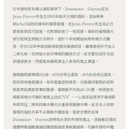
在布根地眾多獨立酒莊競爭下，Domaine Guyon莊主
Jean Pierre先生在1991年接手父親的酒莊，並由哥哥
Michel協助前幾年的葡萄栽種，至Jean Pierre先生為止已
是家族第四代經營，也對酒莊做了一些改變。酒莊的葡萄園大
部分使用生物動力法耕作，並於十年前開始採用有機方式釀
造，於2012年申請並取得歐盟有機酒認證，釀酒過程中不加入
二氧化硫，但保留大部分傳統的釀造方式，莊主堅信這作法並
非隨波逐流，而是能為葡萄酒注入更多的風土價值。
葡萄園總面積僅9公頃，60%在夜丘產區，40%在伯恩丘產區，
因採用有機栽種法，每年產量控制得低，也能確保葡萄的成熟
度能帶給酒更厚實的基礎，葡萄藤平均為40-50歲，即使達到
荖藤資格也不願於酒標上註記"V.V."，一心追求品質而不被規範
所框架住；陳年的橡木桶也大量使用舊橡木桶，莊主本人說明
葡萄的強壯丹寧不必靠橡木桶加強，能更忠實的呈現
Domaine Guyon想帶給大家的布根地風土，憑藉著宏偉的
酒體帶著細膩優雅的釀酒風格逐漸嶄露頭角，可屬布根地中難