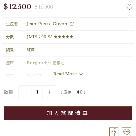
$ 12,500
$ 15,600
生產者
Jean-Pierre Guyon
分數
JMIB：93-95 ★★★★★
類型
紅酒
產區
Burgundy / 勃根地
Read More
國家
所有國家
年份
2023
數量
( 庫存：
40
)
葡萄品種
Pinot Noir
加入詢問清單
分級
Village / 村莊級
容量
Bouteille / 0.75L