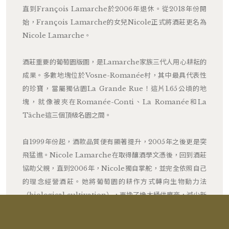
直到François Lamarche於2006年退休。從2018年份開
始，François Lamarche的女兒Nicole正式將酒莊更名為
Nicole Lamarche。
酒莊重要的葡萄園版圖，是Lamarche家族三代人用心耕耘的
成果。多數地塊位於Vosne-Romanée村，其中最具代表性
的珍寶，當屬獨佔園La Grande Rue！這片1.65公頃的地
塊，就像被夾在Romanée-Conti、La Romanée和La
Tâche這三個頂級名園之間。
自1999年份起，酒款品質便有顯著提升，2005年之後更是突
飛猛進。Nicole Lamarche在取得釀酒學文憑後，回到酒莊
協助父親，直到2006年，Nicole獨自掌舵，並完全依照自己
的理念經營酒莊。她將葡萄園的耕作方式轉向生物動力法
（biological cultivation），更換了橡木桶供應商，減少新
桶的使用比例，特別是頂級酒款，最多不超過50%，會依照年
份而定。此外，酒莊的釀酒設備也進行了現代化的升級。