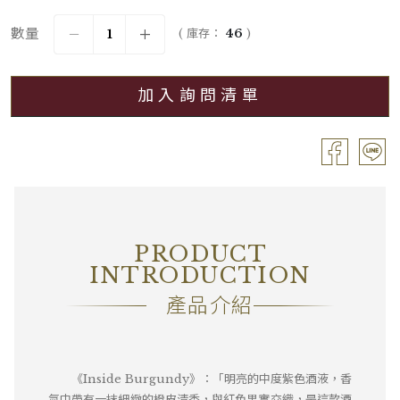
年份
2022
數量
( 庫存：
46
)
葡萄品種
Pinot Noir
加入詢問清單
分級
Grand Cru / 特級園
容量
Bouteille / 0.75L
酒精濃度
13.50%
包裝
―
PRODUCT
備註
―
INTRODUCTION
產品介紹
《Inside Burgundy》：「明亮的中度紫色酒液，香
氣中帶有一抹細緻的橙皮清香，與紅色果實交織，是這款酒