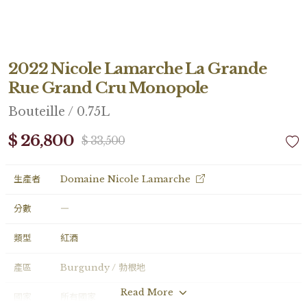
2022 Nicole Lamarche La Grande
Rue Grand Cru Monopole
Bouteille / 0.75L
$ 26,800
$ 33,500
生產者
Domaine Nicole Lamarche
分數
―
類型
紅酒
產區
Burgundy / 勃根地
Read More
國家
所有國家