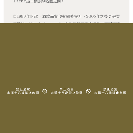
Tâche這三個頂級名園之間。
自1999年份起，酒款品質便有顯著提升，2005年之後更是突
飛猛進。Nicole Lamarche在取得釀酒學文憑後，回到酒莊
協助父親，直到2006年，Nicole獨自掌舵，並完全依照自己
的理念經營酒莊。她將葡萄園的耕作方式轉向生物動力法
（biological cultivation），更換了橡木桶供應商，減少新
桶的使用比例，特別是頂級酒款，最多不超過50%，會依照年
份而定。此外，酒莊的釀酒設備也進行了現代化的升級。
RELATED PRODUCTS
相關產品