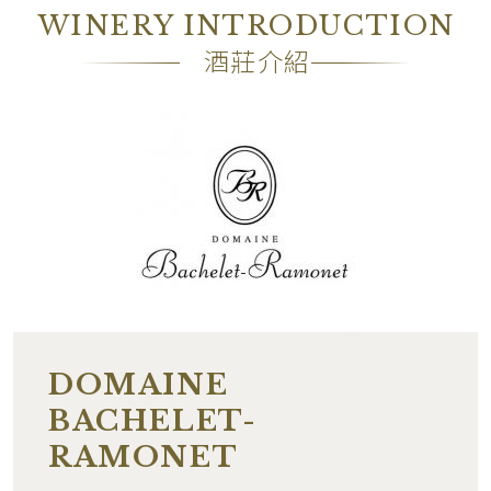
包裝
OC6
WINERY INTRODUCTION
備註
―
酒莊介紹
DOMAINE
BACHELET-
RAMONET