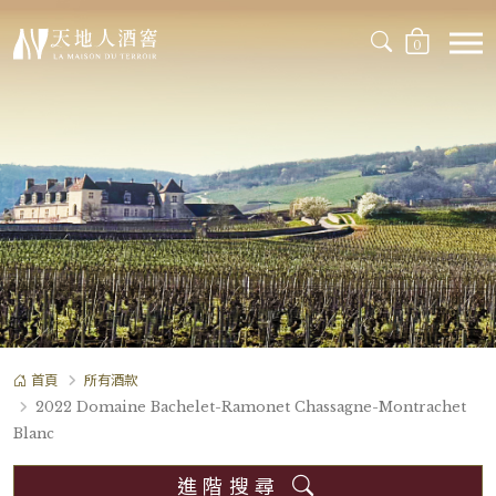
0
首頁
所有酒款
2022 Domaine Bachelet-Ramonet Chassagne-Montrachet
Blanc
進階搜尋