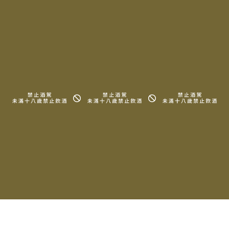
相關產品
2022 Domaine
2022 Domaine
Bachelet-Ramonet
Bachelet-Ramonet
Chassagne-Montrachet
Chassagne-Montrachet
1er Cru Morgeot Blanc
1er Cru La Grande
Montagne Vieilles
Vignes Blanc
$3,500
$3,500