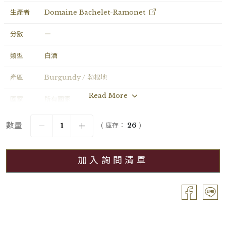
生產者
Domaine Bachelet-Ramonet
分數
―
類型
白酒
產區
Burgundy / 勃根地
Read More
國家
所有國家
年份
2022
數量
( 庫存：
26
)
葡萄品種
Chardonnay
加入詢問清單
分級
Village / 村莊級
容量
Bouteille / 0.75L
酒精濃度
13.50%