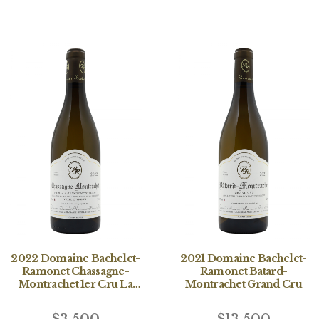
2022 Domaine Bachelet-
2021 Domaine Bachelet-
Ramonet Chassagne-
Ramonet Batard-
Montrachet 1er Cru La
Montrachet Grand Cru
Grande Montagne
Vieilles Vignes Blanc
$3,500
$13,500