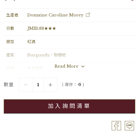
生產者
Domaine Caroline Morey
分數
JMIB:88★★★
類型
紅酒
產區
Burgundy / 勃根地
Read More
國家
所有國家
年份
2017
數量
( 庫存：
6
)
葡萄品種
Pinot Noir
加入詢問清單
分級
Grand Cru / 特級園
容量
Bouteille / 0.75L
酒精濃度
―