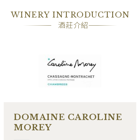
包裝
―
WINERY INTRODUCTION
備註
―
酒莊介紹
DOMAINE CAROLINE
MOREY