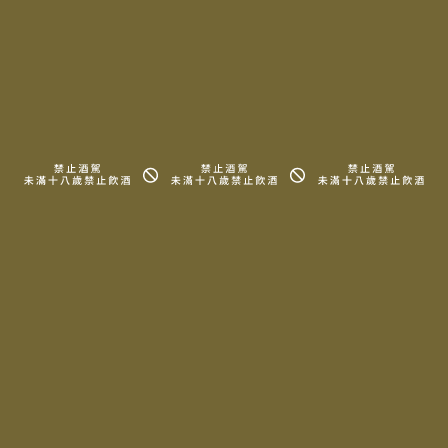
所有酒款
關於我們
詢問清單
周邊商品
知識、地圖
常見問題
法律信息條款及規則
Copyright © 2025 LA MAISON DU TERROIR All rights reserved.