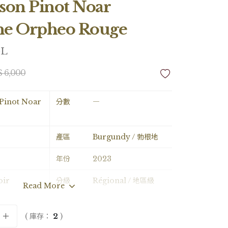
son Pinot Noar
ne Orpheo Rouge
5L
$ 6,000
Pinot Noar
分數
―
產區
Burgundy / 勃根地
年份
2023
oir
分級
Régional / 地區級
Read More
e / 0.75L
酒精濃度
―
( 庫存：
2
)
備註
―