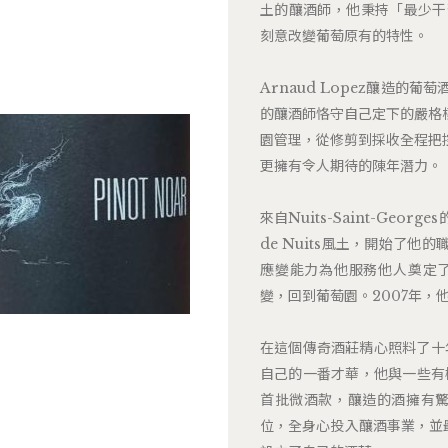
土的釀酒師，他秉持「最少干
刻意改變葡萄原有的特性。
Arnaud Lopez釀造
的釀酒師恪守自己定下的嚴格
園管理，從修剪到採收全程把
更擁有令人期待的陳年潛力。
來自Nuits-Saint-Geor
de Nuits風土，開始了
應變能力為他服務他人奠定了
變，回到葡萄園。2007年，他加
在這個傳奇酒莊精心照料了十年
自己的一番才華，他與一些有
首批微酒款，釀造的酒擁有驚
位，全身心投入釀酒事業，並最終在