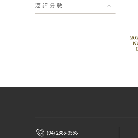
Domaine Bachelet-Ramonet
酒評分數
Domaine Hubert Reyser
Château Fonbadet
Domaine Lecheneaut
Domaine Henri Gouges
202
N
Viñedos Lacalle y Laorden
Claude Dugat
Domaine Marquis d′Angerville
Domaine Rémi Jobard
La Paroisse
Domaine Huguet Pinon
Bastian Wolber
Jeanniard-Boudier
Domaine Didier Amiot
Massa Vecchia
Maison Réno
(04) 2385-3558