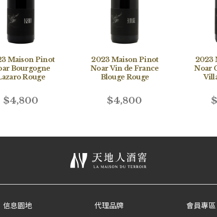
3 Maison Pinot
2023 Maison Pinot
2023 
oar Bourgogne
Noar Vin de France
Noar C
Lazaro Rouge
Blouge Rouge
Vil
$4,800
$4,800
$
信息園地
代理品牌
會員專區