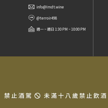
Destiny Bay Wine
info@Imdt.wine
Charles Boigelot
Black Chalk
@terroir498
Paul Gros
Maison Pinot Noar
週一 ~ 週日 1:30 PM ~ 10:00 PM
Jean-Pierre Mugneret
金門酒廠
Domaine Cornu
Domaine Vincent Dureuil-
Janthial
Domaine Philippe Girard
常見問題
法律信息條款及規則
Domaine Jamet
Screaming Eagle
Jura Distillery
The Dalmore
對酒當歌