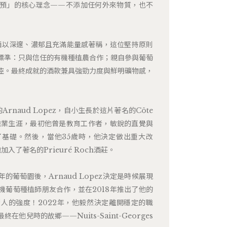
預」的核心理念——不添加任何外來物質，也不
的葡萄酒以深邃、濃郁且充滿能量感著稱，這位堅持原則
標準：只與信任的有機種植農合作；親自參與葡萄
控。最終成就的酒款兼具強勁力度與鮮明礦物感，
ges的Arnaud Lopez，自小生長於這片著名的Côte
他的職業生涯，最初他曾是教育工作者，敏銳的直覺與
基礎。然後，當他35歲時，他決定做出重大改
入了著名的Prieuré Roch酒莊。
的葡萄園後，Arnaud Lopez決定是時候展現
機葡萄種植師朋友合作，並在2018年推出了他的
人的強度！2022年，他毅然決定離開穩定的職
他兒時的故鄉——Nuits-Saint-Georges