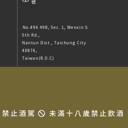
號
No.496 498, Sec. 1, Wenxin S.
5th Rd.,
Nantun Dist., Taichung City
40876,
Taiwan(R.O.C)
t © 2025 LA MAISON DU TERROIR All rights reserved.