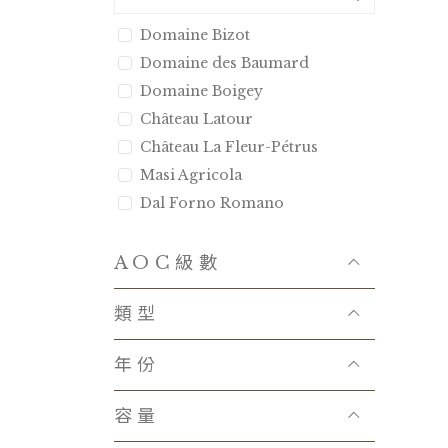
Domaine Bizot
Domaine des Baumard
Domaine Boigey
Château Latour
Château La Fleur-Pétrus
Masi Agricola
Dal Forno Romano
Bertani
Tenuta Luce
AOC級數
Castello d′Albola
類型
Domaine Combier
Domaine Anita
年份
Kei Shiogai
Chateau La Mission Haut-
容量
Brion