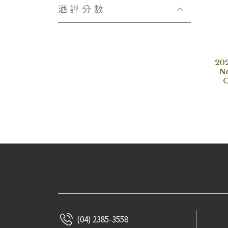
Domaine Bachelet-Ramonet
酒評分數
Domaine Hubert Reyser
Château Fonbadet
Domaine Lecheneaut
Domaine Henri Gouges
202
N
Viñedos Lacalle y Laorden
O
Claude Dugat
Domaine Marquis d′Angerville
Domaine Rémi Jobard
La Paroisse
Domaine Huguet Pinon
Bastian Wolber
Jeanniard-Boudier
Domaine Didier Amiot
Massa Vecchia
Maison Réno
(04) 2385-3558