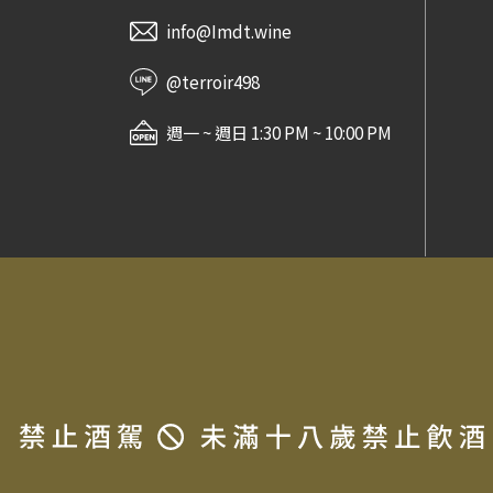
Destiny Bay Wine
info@Imdt.wine
Charles Boigelot
Black Chalk
@terroir498
Paul Gros
Maison Pinot Noar
週一 ~ 週日 1:30 PM ~ 10:00 PM
Jean-Pierre Mugneret
金門酒廠
Domaine Cornu
Domaine Vincent Dureuil-
Janthial
Domaine Philippe Girard
常見問題
法律信息條款及規則
Domaine Jamet
Screaming Eagle
Jura Distillery
The Dalmore
對酒當歌