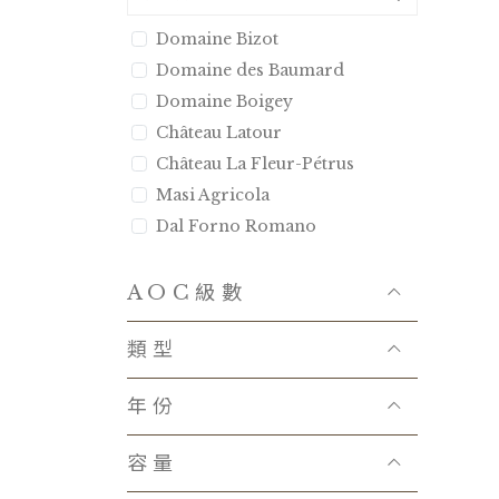
Domaine Bizot
Domaine des Baumard
Domaine Boigey
Château Latour
Château La Fleur-Pétrus
Masi Agricola
Dal Forno Romano
Bertani
Tenuta Luce
AOC級數
Castello d′Albola
類型
Domaine Combier
Domaine Anita
年份
Kei Shiogai
Chateau La Mission Haut-
容量
Brion