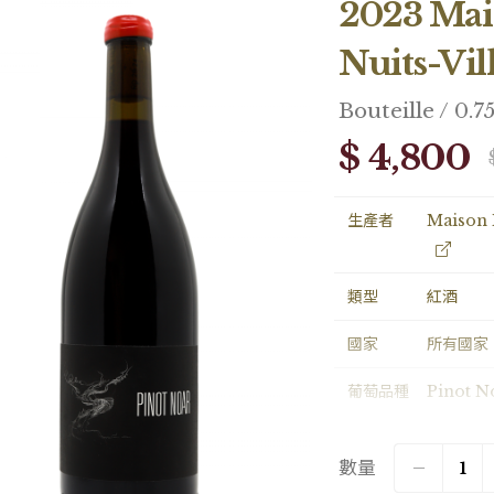
2023 Mai
Nuits-Vil
Bouteille / 0.7
$ 4,800
生產者
Maison 
類型
紅酒
國家
所有國家
葡萄品種
Pinot N
容量
Bouteill
數量
包裝
Loose1