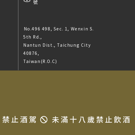
號
No.496 498, Sec. 1, Wenxin S.
5th Rd.,
Nantun Dist., Taichung City
40876,
Taiwan(R.O.C)
t © 2025 LA MAISON DU TERROIR All rights reserved.