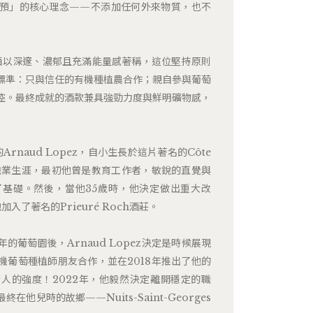
預」的核心理念——不添加任何外來物質，也不
的葡萄酒以深邃、濃郁且充滿能量感著稱，這位堅持原則
標準：只與信任的有機種植農合作；親自參與葡萄
控。最終成就的酒款兼具強勁力度與鮮明礦物感，
ges的Arnaud Lopez，自小生長於這片著名的Côte
他的職業生涯，最初他曾是教育工作者，敏銳的直覺與
基礎。然後，當他35歲時，他決定做出重大改
入了著名的Prieuré Roch酒莊。
的葡萄園後，Arnaud Lopez決定是時候展現
機葡萄種植師朋友合作，並在2018年推出了他的
人的強度！2022年，他毅然決定離開穩定的職
他兒時的故鄉——Nuits-Saint-Georges