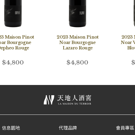
3 Maison Pinot
2023 Maison Pinot
2023 
oar Bourgogne
Noar Bourgogne
Noar 
rpheo Rouge
Lazaro Rouge
Blo
$4,800
$4,800
$
信息園地
代理品牌
會員專區