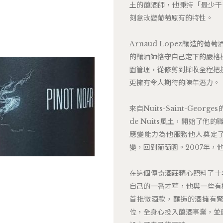
土的釀酒師，他秉持「最少干
刻意改變葡萄原有的特性。
Arnaud Lopez釀造
的釀酒師恪守自己定下的嚴格
園管理，從修剪到採收全程把
更擁有令人期待的陳年潛力。
來自Nuits-Saint-Geor
de Nuits風土，開始了
應變能力為他服務他人奠定了
變，回到葡萄園。2007年，他加
在這個傳奇酒莊精心照料了十年
自己的一番才華，他與一些有
首批微酒款，釀造的酒擁有驚
位，全身心投入釀酒事業，並最終在