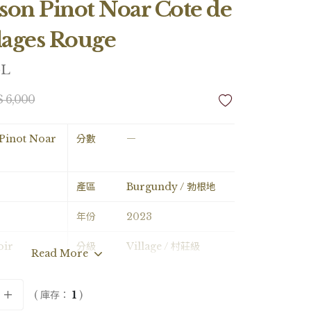
son Pinot Noar Cote de
lages Rouge
5L
$ 6,000
Pinot Noar
分數
―
產區
Burgundy / 勃根地
年份
2023
oir
分級
Village / 村莊級
Read More
e / 0.75L
酒精濃度
―
( 庫存：
1
)
備註
―