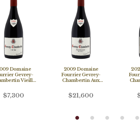
009 Domaine
2009 Domaine
202
urrier Gevrey-
Fourrier Gevrey-
Four
mbertin Vieille
Chambertin Aux
Cha
Vigne
Echezeaux Vieille
Echez
Vigne
$7,300
$21,600