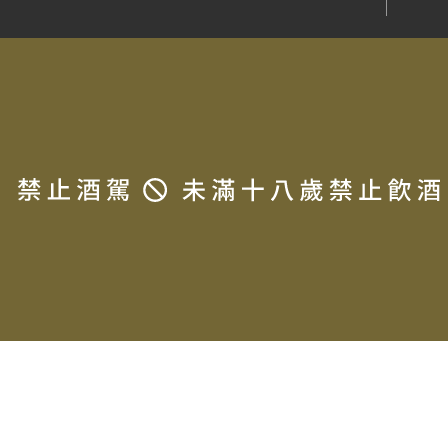
Destiny Bay Wine
Charles Boigelot
Black Chalk
常見問題
法律信息條款及規則
Paul Gros
Maison Pinot Noar
Jean-Pierre Mugneret
金門酒廠
Domaine Cornu
Domaine Vincent Dureuil-
Janthial
Domaine Philippe Girard
Domaine Jamet
Screaming Eagle
Jura Distillery
The Dalmore
對酒當歌