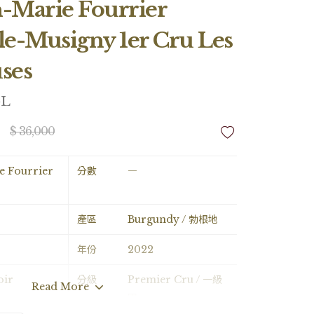
n-Marie Fourrier
e-Musigny 1er Cru Les
ses
5L
$ 36,000
 Fourrier
分數
―
產區
Burgundy / 勃根地
年份
2022
oir
分級
Premier Cru / 一級
Read More
園