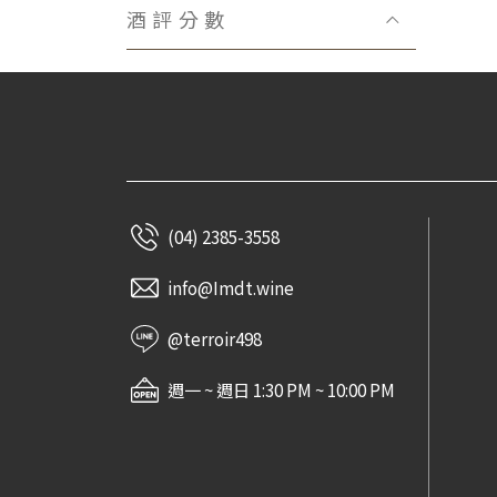
Domaine Bachelet-Ramonet
酒評分數
Domaine Hubert Reyser
Château Fonbadet
Domaine Lecheneaut
Domaine Henri Gouges
Viñedos Lacalle y Laorden
Claude Dugat
Domaine Marquis d′Angerville
(04) 2385-3558
Domaine Rémi Jobard
La Paroisse
info@Imdt.wine
Domaine Huguet Pinon
@terroir498
Bastian Wolber
Jeanniard-Boudier
週一 ~ 週日 1:30 PM ~ 10:00 PM
Domaine Didier Amiot
Massa Vecchia
Maison Réno