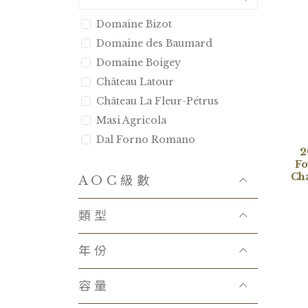
Domaine Bizot
Domaine des Baumard
Domaine Boigey
Château Latour
Château La Fleur-Pétrus
Masi Agricola
Dal Forno Romano
2
Bertani
Fo
Cha
Tenuta Luce
AOC級數
Castello d′Albola
類型
Domaine Combier
Domaine Anita
年份
Kei Shiogai
Chateau La Mission Haut-
容量
Brion