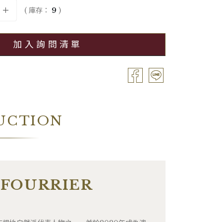
e / 0.75L
酒精濃度
13.50%
( 庫存：
9
)
備註
―
加入詢問清單
UCTION
FOURRIER