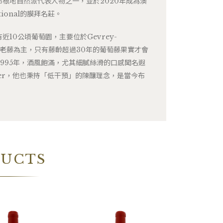
是當今布根地自然派代表人物之一，並於2020年成為澳
ional的膜拜名莊。
前擁有近10公頃葡萄園，主要位於Gevrey-
皆以老藤為主，只有藤齡超過30年的葡萄藤果實才會
995年，酒風飽滿，尤其細膩絲滑的口感聞名遐
ayer，他也秉持「低干預」的陳釀理念，是當今布
DUCTS