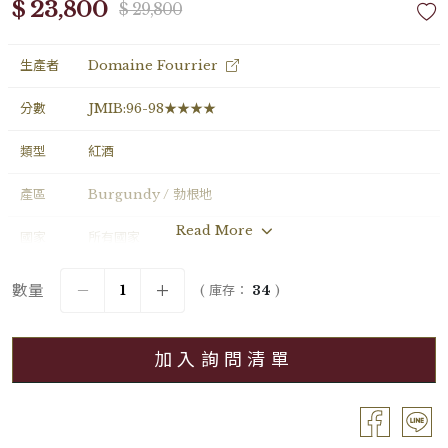
$ 23,800
$ 29,800
生產者
Domaine Fourrier
分數
JMIB:96-98★★★★
類型
紅酒
產區
Burgundy / 勃根地
Read More
國家
所有國家
年份
2022
數量
( 庫存：
34
)
葡萄品種
Pinot Noir
加入詢問清單
分級
Grand Cru / 特級園
容量
Bouteille / 0.75L