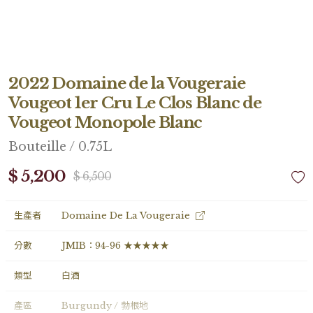
2022 Domaine de la Vougeraie
Vougeot 1er Cru Le Clos Blanc de
Vougeot Monopole Blanc
Bouteille / 0.75L
$ 5,200
$ 6,500
生產者
Domaine De La Vougeraie
分數
JMIB：94-96 ★★★★★
類型
白酒
產區
Burgundy / 勃根地