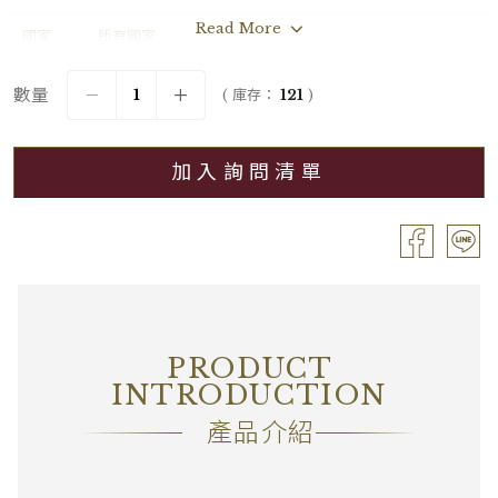
Read More
國家
所有國家
年份
2022
數量
( 庫存：
121
)
葡萄品種
Chardonnay
加入詢問清單
分級
Premier Cru / 一級園
容量
Bouteille / 0.75L
酒精濃度
14.00%
包裝
OC6
PRODUCT
備註
―
INTRODUCTION
產品介紹