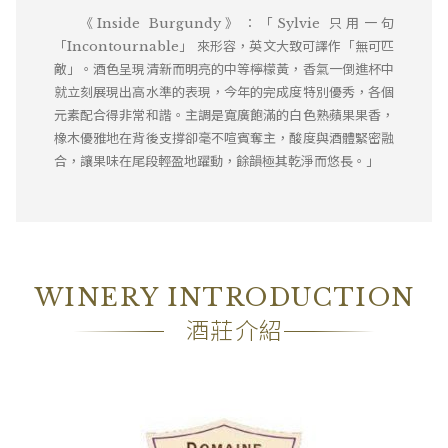
《Inside Burgundy》：「Sylvie 只用一句
「Incontournable」 來形容，英文大致可譯作「無可匹
敵」。酒色呈現清新而明亮的中等檸檬黃，香氣一倒進杯中
就立刻展現出高水準的表現，今年的完成度特別優秀，各個
元素配合得非常和諧。主調是寬廣飽滿的白色熟蘋果果香，
橡木優雅地在背後支撐卻毫不喧賓奪主，酸度與酒體緊密融
合，讓果味在尾段輕盈地躍動，餘韻極其乾淨而悠長。」
WINERY INTRODUCTION
酒莊介紹