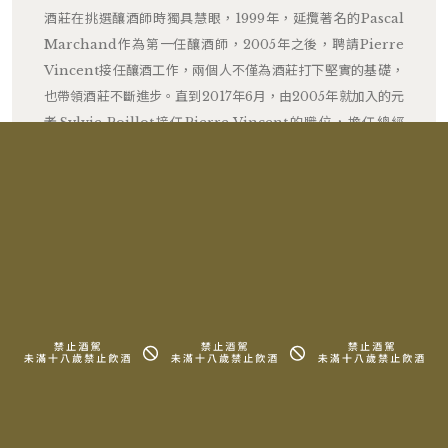
酒莊在挑選釀酒師時獨具慧眼，1999年，延攬著名的Pascal
Marchand作為第一任釀酒師，2005年之後，聘請Pierre
Vincent接任釀酒工作，兩個人不僅為酒莊打下堅實的基礎，
也帶領酒莊不斷進步。直到2017年6月，由2005年就加入的元
老Sylvie Poillot接任Pierre Vincent的職位，擔任總經
理，與釀酒師Camille Leynaud-Prince攜手合作，除了結
合Pascal Marchand與Pierre Vincent的釀酒精髓，也為
酒莊注入女性獨有的纖細特質與柔韌力量，憑藉細膩出眾的品
質、芬芳馥郁的香氣與獨特的風格揚名國際，葡萄酒的價格在
近年來也不斷上漲，足見Domaine de la Vougeraie的迷人
魅力。
RELATED PRODUCTS