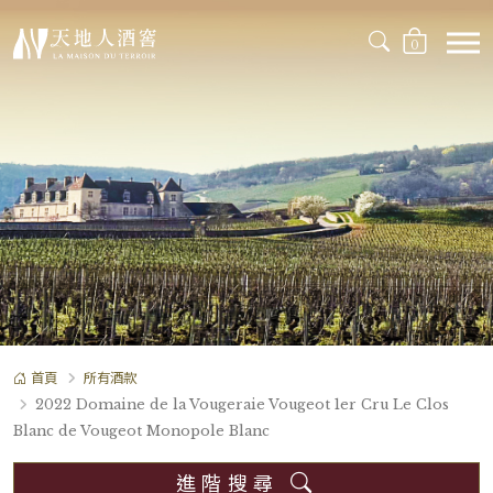
0
首頁
所有酒款
2022 Domaine de la Vougeraie Vougeot 1er Cru Le Clos
Blanc de Vougeot Monopole Blanc
進階搜尋