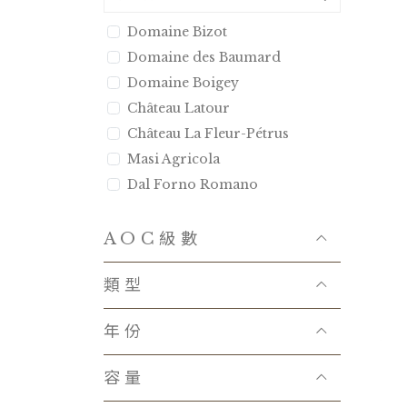
Domaine Bizot
Domaine des Baumard
Domaine Boigey
Château Latour
Château La Fleur-Pétrus
Masi Agricola
Dal Forno Romano
Bertani
Tenuta Luce
AOC級數
Castello d′Albola
類型
Domaine Combier
Domaine Anita
年份
Kei Shiogai
Chateau La Mission Haut-
容量
Brion