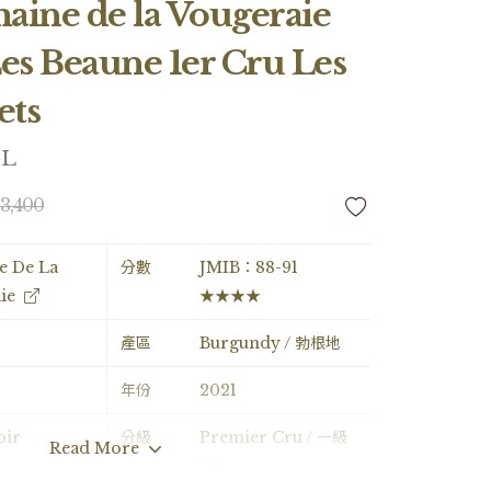
aine de la Vougeraie
es Beaune 1er Cru Les
ets
5L
 3,400
e De La
分數
JMIB：88-91
ie
★★★★
產區
Burgundy / 勃根地
年份
2021
oir
分級
Premier Cru / 一級
Read More
園