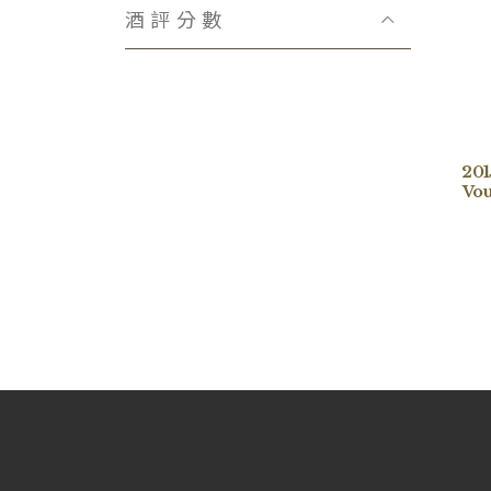
Domaine Bachelet-Ramonet
酒評分數
Domaine Hubert Reyser
Château Fonbadet
Domaine Lecheneaut
Domaine Henri Gouges
Viñedos Lacalle y Laorden
201
Claude Dugat
Vou
Domaine Marquis d′Angerville
Domaine Rémi Jobard
La Paroisse
Domaine Huguet Pinon
Bastian Wolber
Jeanniard-Boudier
Domaine Didier Amiot
Massa Vecchia
Maison Réno