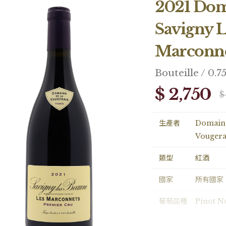
2021 Dom
Savigny L
Marconn
Bouteille / 0.7
$ 2,750
$
生產者
Domain
Vougera
類型
紅酒
國家
所有國家
葡萄品種
Pinot N