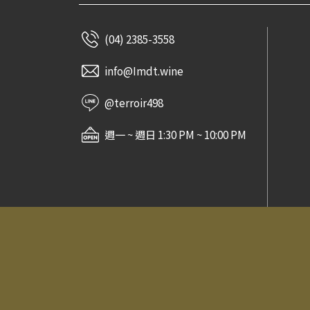
Destiny Bay Wine
Charles Boigelot
(04) 2385-3558
Black Chalk
Paul Gros
info@Imdt.wine
Maison Pinot Noar
Jean-Pierre Mugneret
@terroir498
金門酒廠
週一 ~ 週日 1:30 PM ~ 10:00 PM
Domaine Cornu
Domaine Vincent Dureuil-
Janthial
Domaine Philippe Girard
Domaine Jamet
Screaming Eagle
Jura Distillery
常見問題
法律信息條款及規則
The Dalmore
對酒當歌