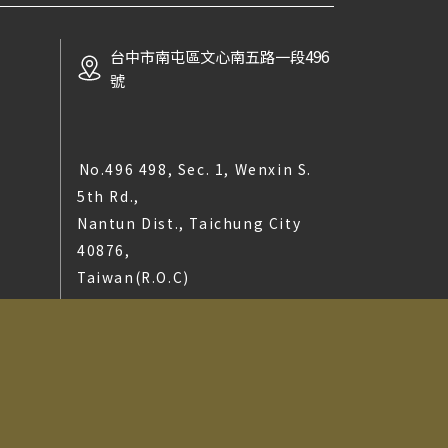
台中市南屯區文心南五路一段496
號
No.496 498, Sec. 1, Wenxin S.
5th Rd.,
Nantun Dist., Taichung City
40876,
Taiwan(R.O.C)
t © 2025 LA MAISON DU TERROIR All rights reserved.