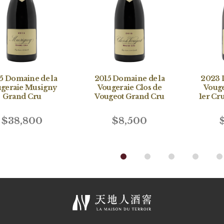
5 Domaine de la
2015 Domaine de la
2023 
geraie Musigny
Vougeraie Clos de
Vouge
Grand Cru
Vougeot Grand Cru
1er Cr
d
Mon
$38,800
$8,500