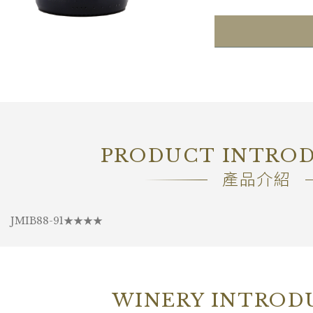
容量
Bouteill
包裝
OC6
PRODUCT INTRO
產品介紹
JMIB88-91★★★★
WINERY INTROD